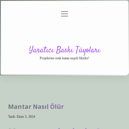
menüyü
Anasayfa
Gizlilik
Yasal
Hakkımızda
aç
Politikası
Uyarı
Yaratıcı Baskı Tüyoları
Projelerine renk katan neşeli fikirler!
Mantar Nasıl Ölür
Tarih: Ekim 5, 2024