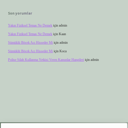
Son yorumlar
Yakın Fiziksel Temas Ne Demek
için
admin
Yakın Fiziksel Temas Ne Demek
için
Kaan
Sümüklü Böcek Acı Hisseder Mi
için
admin
Sümüklü Böcek Acı Hisseder Mi
için
Koca
Polise Silah Kullanma Yetkisi Veren Kanunlar Hangileri
için
admin
xyz
elexbet giriş