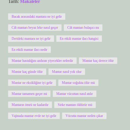
Tarih:
Makaleler
Bacak arasındaki mantara ne iyi gelir
Cilt mantarı beyaz leke nasıl geçer
Cilt mantarı bulaşıcı mı
Derideki mantara ne iyi gelir
En etkili mantar ilacı hangisi
En etkili mantar ilacı nedir
Mantar hastalığını azdıran yiyecekler nelerdir
Mantar kaç derece ölür
Mantar kaç günde ölür
Mantar nasıl yok olur
Mantar ne eksikliğine iyi gelir
Mantar soğukta ölür mü
Mantar tamamen geçer mi
Mantar vücuttan nasıl atılır
Mantarın ömrü ne kadardır
Sirke mantarı öldürür mü
Vajinada mantar evde ne iyi gelir
Vücutta mantar neden çıkar