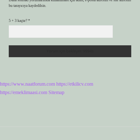
Daha sonraki yorumlarımda kullanılması için adım, e-posta adresim ve site adresim
bu tarayıcıya kaydedilsin.
5 + 3 kaçtır?
*
https://www.naatforum.com
https://etkilicv.com
https://emeklimaasi.com
Sitemap