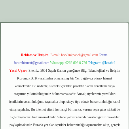
xyz
elexbet giriş
Reklam ve İletişim:
E-mail:
backlinkpaneli@gmail.com
Teams:
forumhizmeti@gmail.com
Whatsapp: 0262 606 0 726
Telegram: @karabul
Yasal Uyarı:
Sitemiz, 5651 Sayılı Kanun gereğince Bilgi Teknolojileri ve İletişim
Kurumu (BTK) tarafından onaylanmış bir Yer Sağlayıcı olarak hizmet
vermektedir. Bu nedenle, sitedeki içerikleri proaktif olarak denetleme veya
araştırma yükümlülüğümüz bulunmamaktadır. Ancak, üyelerimiz yazdıkları
içeriklerin sorumluluğunu taşımakta olup, siteye üye olarak bu sorumluluğu kabul
etmiş sayılırlar. Bu internet sitesi, herhangi bir marka, kurum veya şahıs şirketi ile
hiçbir bağlantısı bulunmamaktadır. Sitede yalnızca kendi hazırladığımız makaleler
paylaşılmaktadır. Burada yer alan içerikler haber niteliği taşımamakta olup, gerçek