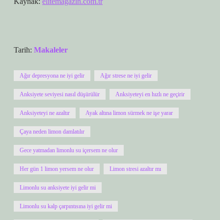
Kaynak:
elitemagazin.com.tr
Tarih:
Makaleler
Ağır depresyona ne iyi gelir
Ağır strese ne iyi gelir
Anksiyete seviyesi nasıl düşürülür
Anksiyeteyi en hızlı ne geçirir
Anksiyeteyi ne azaltır
Ayak altına limon sürmek ne işe yarar
Çaya neden limon damlatılır
Gece yatmadan limonlu su içersem ne olur
Her gün 1 limon yersem ne olur
Limon stresi azaltır mı
Limonlu su anksiyete iyi gelir mi
Limonlu su kalp çarpıntısına iyi gelir mi