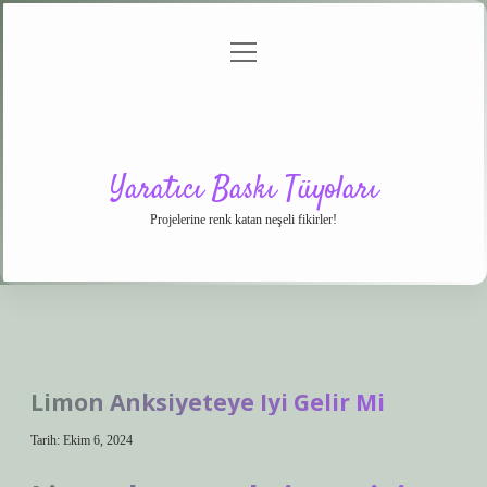
menüyü
Anasayfa
Gizlilik
Yasal
Hakkımızda
aç
Politikası
Uyarı
Yaratıcı Baskı Tüyoları
Projelerine renk katan neşeli fikirler!
Limon Anksiyeteye Iyi Gelir Mi
Tarih: Ekim 6, 2024