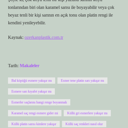
tonlarından biri olan karamel sarısı ile boyayabilir veya çok
beyaz tenli bir kişi sarının en açık tonu olan platin rengi ile
kendini yenileyebilir.
Kaynak:
ozerkanplastik.com.tr
Tarih:
Makaleler
Bal köpüğü esmere yakışır mı
Esmer tene platin sarı yakışır mı
Esmere sarı kıyafet yakışır mı
Esmerler saçlarını hangi renge boyanmalı
Karamel saç rengi esmere gider mi
Küllü gri esmerlere yakışır mı
Küllü platin sarısı kimlere yakışır
Küllü saç renkleri nasıl olur