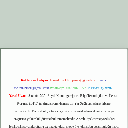
r.xyz
elexbet giriş
Reklam ve İletişim:
E-mail:
backlinkpaneli@gmail.com
Teams:
forumhizmeti@gmail.com
Whatsapp: 0262 606 0 726
Telegram: @karabul
Yasal Uyarı:
Sitemiz, 5651 Sayılı Kanun gereğince Bilgi Teknolojileri ve İletişim
Kurumu (BTK) tarafından onaylanmış bir Yer Sağlayıcı olarak hizmet
vermektedir. Bu nedenle, sitedeki içerikleri proaktif olarak denetleme veya
araştırma yükümlülüğümüz bulunmamaktadır. Ancak, üyelerimiz yazdıkları
içeriklerin sorumluluğunu taşımakta olup, siteye üye olarak bu sorumluluğu kabul