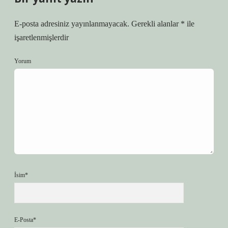
E-posta adresiniz yayınlanmayacak.
Gerekli alanlar
*
ile
işaretlenmişlerdir
Yorum
İsim*
E-Posta*