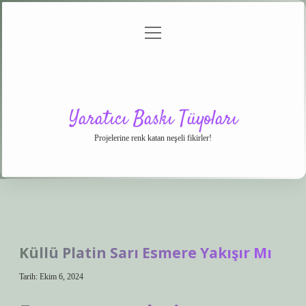
menüyü
Anasayfa
Gizlilik
Yasal
Hakkımızda
aç
Politikası
Uyarı
Yaratıcı Baskı Tüyoları
Projelerine renk katan neşeli fikirler!
Küllü Platin Sarı Esmere Yakışır Mı
Tarih: Ekim 6, 2024