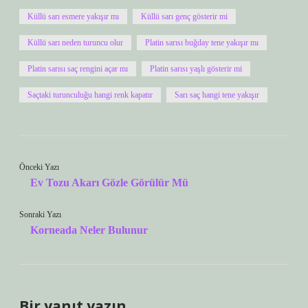
Küllü sarı esmere yakışır mı
Küllü sarı genç gösterir mi
Küllü sarı neden turuncu olur
Platin sarısı buğday tene yakışır mı
Platin sarısı saç rengini açar mı
Platin sarısı yaşlı gösterir mi
Saçtaki turunculuğu hangi renk kapatır
Sarı saç hangi tene yakışır
Önceki Yazı
Ev Tozu Akarı Gözle Görülür Mü
Sonraki Yazı
Korneada Neler Bulunur
Bir yanıt yazın