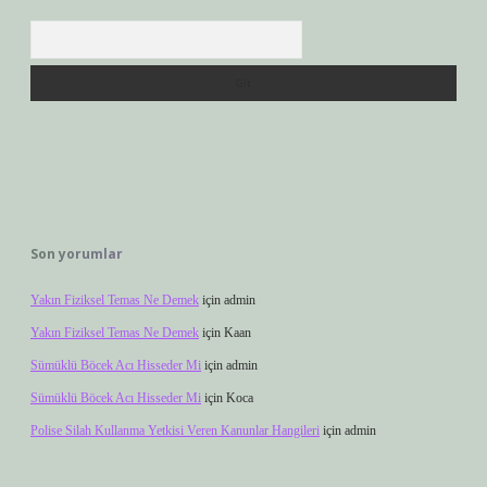
Arama
Son yorumlar
Yakın Fiziksel Temas Ne Demek
için
admin
Yakın Fiziksel Temas Ne Demek
için
Kaan
Sümüklü Böcek Acı Hisseder Mi
için
admin
Sümüklü Böcek Acı Hisseder Mi
için
Koca
Polise Silah Kullanma Yetkisi Veren Kanunlar Hangileri
için
admin