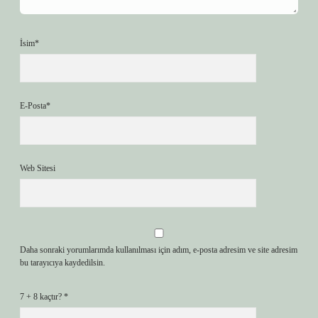
İsim*
E-Posta*
Web Sitesi
Daha sonraki yorumlarımda kullanılması için adım, e-posta adresim ve site adresim
bu tarayıcıya kaydedilsin.
7 + 8 kaçtır?
*