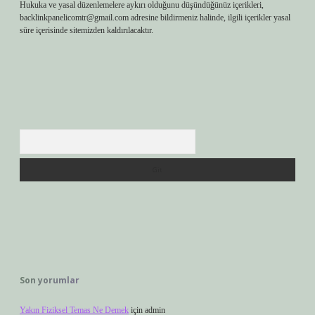
Hukuka ve yasal düzenlemelere aykırı olduğunu düşündüğünüz içerikleri,
backlinkpanelicomtr@gmail.com
adresine bildirmeniz halinde, ilgili içerikler yasal
süre içerisinde sitemizden kaldırılacaktır.
Arama
Son yorumlar
Yakın Fiziksel Temas Ne Demek
için
admin