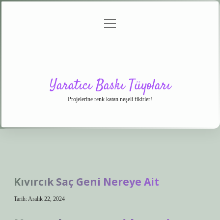
menüyü
Anasayfa
Gizlilik
Yasal
Hakkımızda
aç
Politikası
Uyarı
Yaratıcı Baskı Tüyoları
Projelerine renk katan neşeli fikirler!
Kıvırcık Saç Geni Nereye Ait
Tarih: Aralık 22, 2024