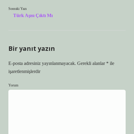
Sonraki Yazı
Türk Aşısı Çıktı Mı
Bir yanıt yazın
E-posta adresiniz yayınlanmayacak.
Gerekli alanlar
*
ile
işaretlenmişlerdir
Yorum