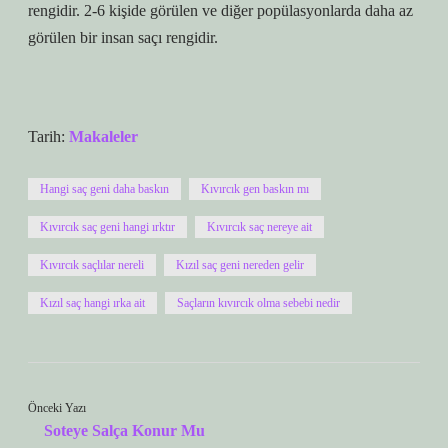
rengidir. 2-6 kişide görülen ve diğer popülasyonlarda daha az
görülen bir insan saçı rengidir.
Tarih:
Makaleler
Hangi saç geni daha baskın
Kıvırcık gen baskın mı
Kıvırcık saç geni hangi ırktır
Kıvırcık saç nereye ait
Kıvırcık saçlılar nereli
Kızıl saç geni nereden gelir
Kızıl saç hangi ırka ait
Saçların kıvırcık olma sebebi nedir
Önceki Yazı
Soteye Salça Konur Mu