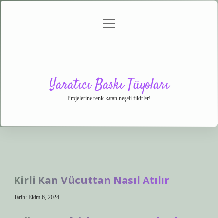
menüyü
Anasayfa
Gizlilik
Yasal
Hakkımızda
aç
Politikası
Uyarı
Yaratıcı Baskı Tüyoları
Projelerine renk katan neşeli fikirler!
Kirli Kan Vücuttan Nasıl Atılır
Tarih: Ekim 6, 2024