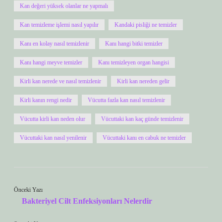
Kan değeri yüksek olanlar ne yapmalı
Kan temizleme işlemi nasıl yapılır
Kandaki pisliği ne temizler
Kanı en kolay nasıl temizlenir
Kanı hangi bitki temizler
Kanı hangi meyve temizler
Kanı temizleyen organ hangisi
Kirli kan nerede ve nasıl temizlenir
Kirli kan nereden gelir
Kirli kanın rengi nedir
Vücutta fazla kan nasıl temizlenir
Vücutta kirli kan neden olur
Vücuttaki kan kaç günde temizlenir
Vücuttaki kan nasıl yenilenir
Vücuttaki kanı en cabuk ne temizler
Önceki Yazı
Bakteriyel Cilt Enfeksiyonları Nelerdir