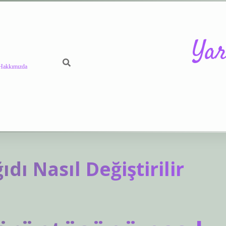
Yar
Hakkımızda
https://betci
dı Nasıl Değiştirilir