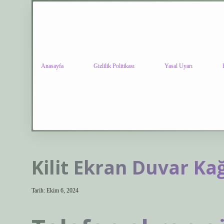
Anasayfa
Gizlilik Politikası
Yasal Uyarı
Kilit Ekran Duvar Kağı
Tarih: Ekim 6, 2024