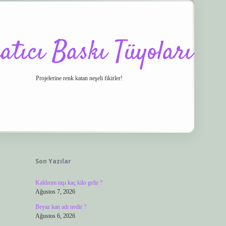
atıcı Baskı Tüyoları
Projelerine renk katan neşeli fikirler!
Sidebar
.co/
vdcasino
ilbet.casino
ilbet giriş yapamıyorum
ilbet yeni giriş
betexper.
Son Yazılar
Kaldırım taşı kaç kilo gelir ?
Ağustos 7, 2026
Beyaz kan adı nedir ?
Ağustos 6, 2026