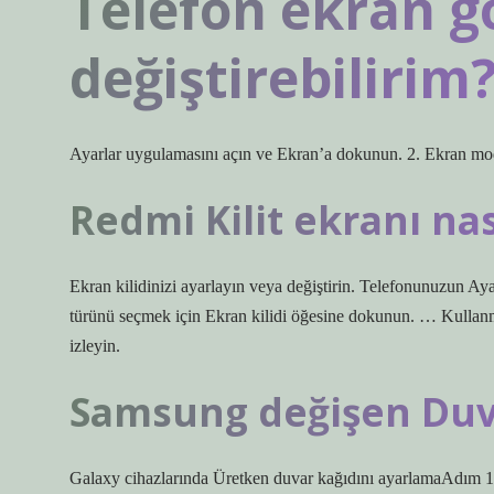
Telefon ekran g
değiştirebilirim
Ayarlar uygulamasını açın ve Ekran’a dokunun. 2. Ekran mo
Redmi Kilit ekranı nası
Ekran kilidinizi ayarlayın veya değiştirin. Telefonunuzun A
türünü seçmek için Ekran kilidi öğesine dokunun. … Kullanma
izleyin.
Samsung değişen Duvar
Galaxy cihazlarında Üretken duvar kağıdını ayarlamaAdım 1. 