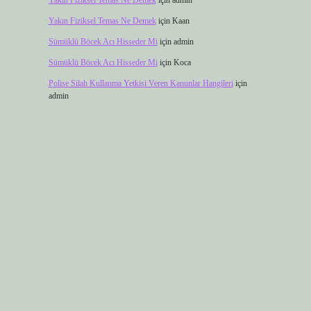
Yakın Fiziksel Temas Ne Demek
için
admin
Yakın Fiziksel Temas Ne Demek
için
Kaan
Sümüklü Böcek Acı Hisseder Mi
için
admin
Sümüklü Böcek Acı Hisseder Mi
için
Koca
Polise Silah Kullanma Yetkisi Veren Kanunlar Hangileri
için
admin