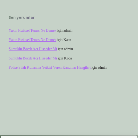
Son yorumlar
Yakın Fiziksel Temas Ne Demek
için
admin
Yakın Fiziksel Temas Ne Demek
için
Kaan
Sümüklü Böcek Acı Hisseder Mi
için
admin
Sümüklü Böcek Acı Hisseder Mi
için
Koca
Polise Silah Kullanma Yetkisi Veren Kanunlar Hangileri
için
admin
er.xyz
elexbet giriş