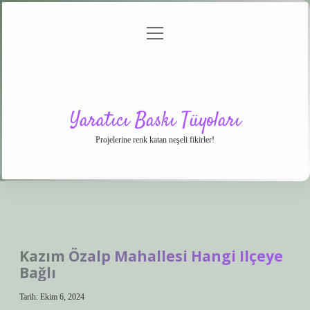
menüyü
Anasayfa
Gizlilik
Yasal
Hakkımızda
aç
Politikası
Uyarı
Yaratıcı Baskı Tüyoları
Projelerine renk katan neşeli fikirler!
Kazım Özalp Mahallesi Hangi Ilçeye
Bağlı
Tarih: Ekim 6, 2024