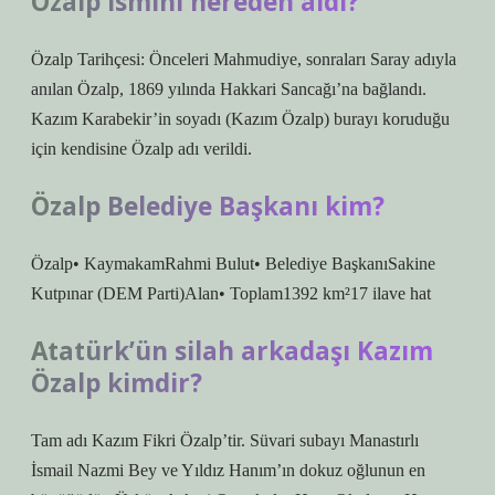
Özalp ismini nereden aldı?
Özalp Tarihçesi: Önceleri Mahmudiye, sonraları Saray adıyla
anılan Özalp, 1869 yılında Hakkari Sancağı’na bağlandı.
Kazım Karabekir’in soyadı (Kazım Özalp) burayı koruduğu
için kendisine Özalp adı verildi.
Özalp Belediye Başkanı kim?
Özalp• KaymakamRahmi Bulut• Belediye BaşkanıSakine
Kutpınar (DEM Parti)Alan• Toplam1392 km²17 ilave hat
Atatürk’ün silah arkadaşı Kazım
Özalp kimdir?
Tam adı Kazım Fikri Özalp’tir. Süvari subayı Manastırlı
İsmail Nazmi Bey ve Yıldız Hanım’ın dokuz oğlunun en