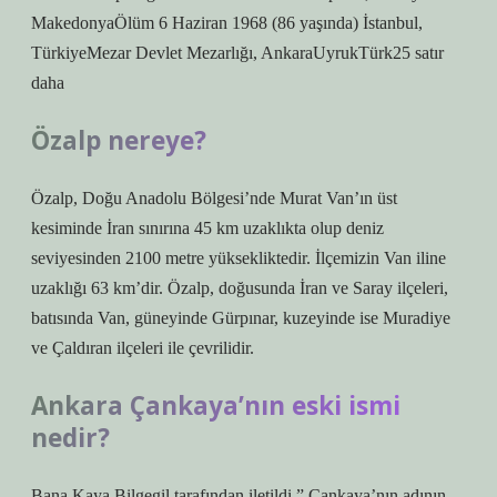
MakedonyaÖlüm 6 Haziran 1968 (86 yaşında) İstanbul,
TürkiyeMezar Devlet Mezarlığı, AnkaraUyrukTürk25 satır
daha
Özalp nereye?
Özalp, Doğu Anadolu Bölgesi’nde Murat Van’ın üst
kesiminde İran sınırına 45 km uzaklıkta olup deniz
seviyesinden 2100 metre yüksekliktedir. İlçemizin Van iline
uzaklığı 63 km’dir. Özalp, doğusunda İran ve Saray ilçeleri,
batısında Van, güneyinde Gürpınar, kuzeyinde ise Muradiye
ve Çaldıran ilçeleri ile çevrilidir.
Ankara Çankaya’nın eski ismi
nedir?
Bana Kaya Bilgegil tarafından iletildi.” Çankaya’nın adının