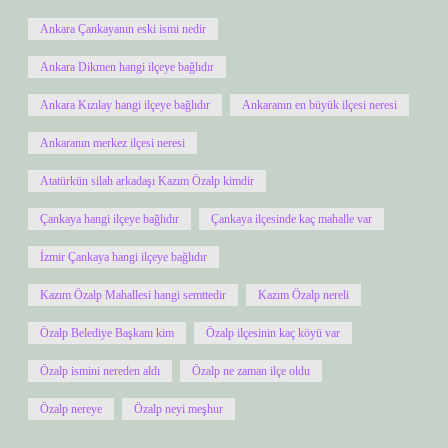
Ankara Çankayanın eski ismi nedir
Ankara Dikmen hangi ilçeye bağlıdır
Ankara Kızılay hangi ilçeye bağlıdır
Ankaranın en büyük ilçesi neresi
Ankaranın merkez ilçesi neresi
Atatürkün silah arkadaşı Kazım Özalp kimdir
Çankaya hangi ilçeye bağlıdır
Çankaya ilçesinde kaç mahalle var
İzmir Çankaya hangi ilçeye bağlıdır
Kazım Özalp Mahallesi hangi semttedir
Kazım Özalp nereli
Özalp Belediye Başkanı kim
Özalp ilçesinin kaç köyü var
Özalp ismini nereden aldı
Özalp ne zaman ilçe oldu
Özalp nereye
Özalp neyi meşhur