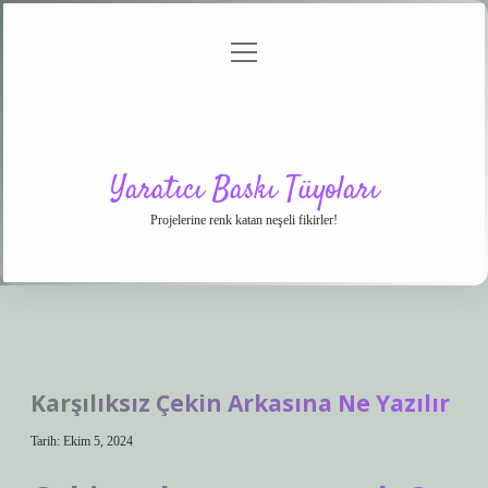
menüyü
Anasayfa
Gizlilik
Yasal
Hakkımızda
aç
Politikası
Uyarı
Yaratıcı Baskı Tüyoları
Projelerine renk katan neşeli fikirler!
Karşılıksız Çekin Arkasına Ne Yazılır
Tarih: Ekim 5, 2024