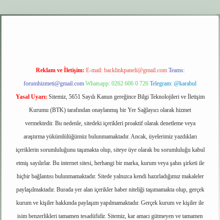
.xyz
elexbet giriş
Reklam ve İletişim:
E-mail:
backlinkpaneli@gmail.com
Teams:
forumhizmeti@gmail.com
Whatsapp: 0262 606 0 726
Telegram: @karabul
Yasal Uyarı:
Sitemiz, 5651 Sayılı Kanun gereğince Bilgi Teknolojileri ve İletişim
Kurumu (BTK) tarafından onaylanmış bir Yer Sağlayıcı olarak hizmet
vermektedir. Bu nedenle, sitedeki içerikleri proaktif olarak denetleme veya
araştırma yükümlülüğümüz bulunmamaktadır. Ancak, üyelerimiz yazdıkları
içeriklerin sorumluluğunu taşımakta olup, siteye üye olarak bu sorumluluğu kabul
etmiş sayılırlar. Bu internet sitesi, herhangi bir marka, kurum veya şahıs şirketi ile
hiçbir bağlantısı bulunmamaktadır. Sitede yalnızca kendi hazırladığımız makaleler
paylaşılmaktadır. Burada yer alan içerikler haber niteliği taşımamakta olup, gerçek
kurum ve kişiler hakkında paylaşım yapılmamaktadır. Gerçek kurum ve kişiler ile
isim benzerlikleri tamamen tesadüfidir. Sitemiz, kar amacı gütmeyen ve tamamen