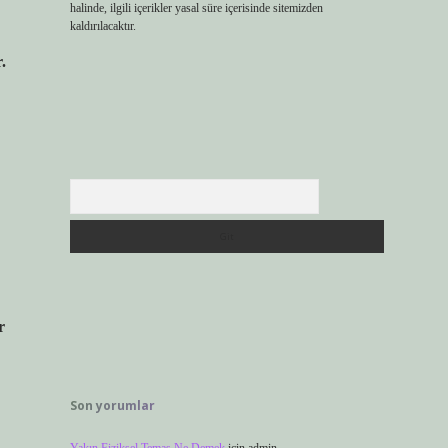
halinde, ilgili içerikler yasal süre içerisinde sitemizden
kaldırılacaktır.
.
Arama
r
Son yorumlar