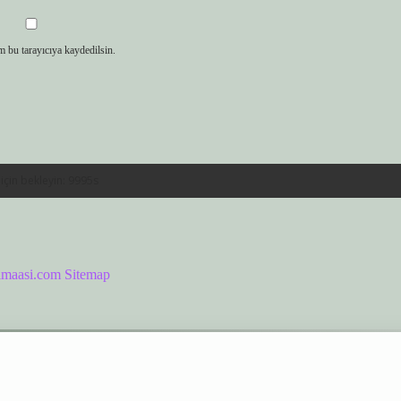
m bu tarayıcıya kaydedilsin.
limaasi.com
Sitemap