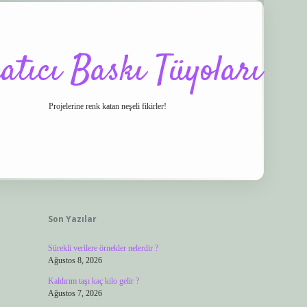
atıcı Baskı Tüyoları
Projelerine renk katan neşeli fikirler!
Sidebar
.co/
vdcasino
ilbet.casino
ilbet giriş yapamıyorum
ilbet yeni giriş
betexper.
Son Yazılar
Sürekli verilere örnekler nelerdir ?
Ağustos 8, 2026
Kaldırım taşı kaç kilo gelir ?
Ağustos 7, 2026