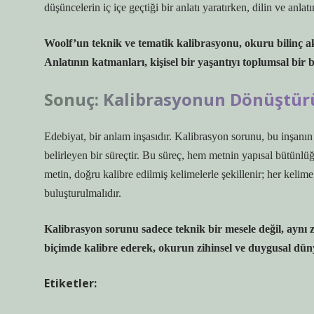
düşüncelerin iç içe geçtiği bir anlatı yaratırken, dilin ve anla
Woolf’un teknik ve tematik kalibrasyonu, okuru bilinç ak
Anlatının katmanları, kişisel bir yaşantıyı toplumsal bir b
Sonuç: Kalibrasyonun Dönüştürü
Edebiyat, bir anlam inşasıdır. Kalibrasyon sorunu, bu inşan
belirleyen bir süreçtir. Bu süreç, hem metnin yapısal bütünlüğ
metin, doğru kalibre edilmiş kelimelerle şekillenir; her keli
buluşturulmalıdır.
Kalibrasyon sorunu sadece teknik bir mesele değil, aynı z
biçimde kalibre ederek, okurun zihinsel ve duygusal dünya
Etiketler: