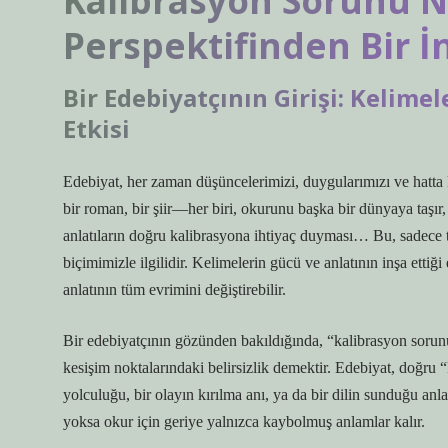
Kalibrasyon Sorunu 
Perspektifinden Bir 
Bir Edebiyatçının Girişi: Kelime
Etkisi
Edebiyat, her zaman düşüncelerimizi, duygularımızı ve hatta k
bir roman, bir şiir—her biri, okurunu başka bir dünyaya taşır,
anlatıların doğru kalibrasyona ihtiyaç duyması… Bu, sadece 
biçimimizle ilgilidir. Kelimelerin gücü ve anlatının inşa ettiğ
anlatının tüm evrimini değiştirebilir.
Bir edebiyatçının gözünden bakıldığında, “kalibrasyon sorunu
kesişim noktalarındaki belirsizlik demektir. Edebiyat, doğru “
yolculuğu, bir olayın kırılma anı, ya da bir dilin sunduğu a
yoksa okur için geriye yalnızca kaybolmuş anlamlar kalır.