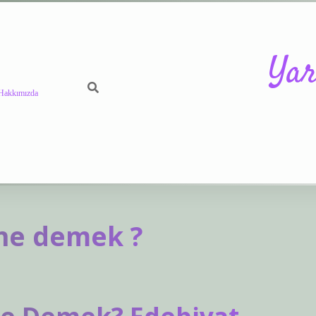
Yar
Hakkımızda
https://betci
 ne demek ?