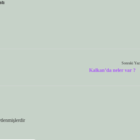
tı
Sonraki Yaz
Kalkan’da neler var ?
etlenmişlerdir