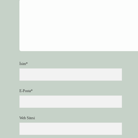
İsim*
E-Posta*
Web Sitesi