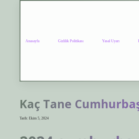
Anasayfa
Gizlilik Politikası
Yasal Uyarı
Kaç Tane Cumhurbaş
Tarih: Ekim 5, 2024