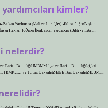
 yardımcıları kimler?
Başkan Yardımcısı (Mali ve İdari İşler)14Mustafa ŞenBaşkan
nsan Hakları)16Ömer İleriBaşkan Yardımcısı (Bilgi ve İletişim
i nelerdir?
e ve Hazine BakanlığıHMBMMaliye ve Hazine Bakanlığıİçişleri
ığıKTBMKültür ve Turizm BakanlığıMilli Eğitim BakanlığıMEBMilli
nerelidir?
nde doğdu. Ölümü 5 Temmuz 2008 (52 yaşında) Bodrum, Muğla,