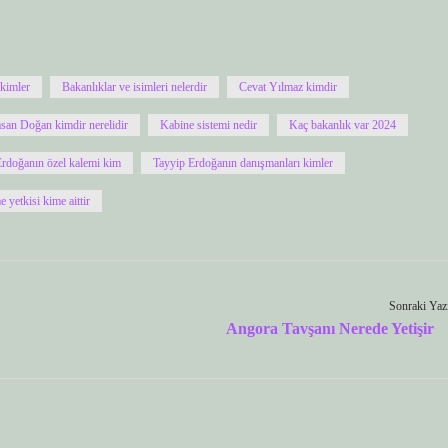
 kimler
Bakanlıklar ve isimleri nelerdir
Cevat Yılmaz kimdir
san Doğan kimdir nerelidir
Kabine sistemi nedir
Kaç bakanlık var 2024
rdoğanın özel kalemi kim
Tayyip Erdoğanın danışmanları kimler
 yetkisi kime aittir
Sonraki Yaz
Angora Tavşanı Nerede Yetişir