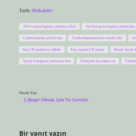
Tarih:
Makaleler
2024 cumhurbaşkanı yardımcısı Kim
Ak Parti genel başkan yardımcıları
Cumhurbaşkanı şoförü kim
Cumhurbaşkanına kim vekalet eder
Ha
Kaç CB yardımcısı olabilir
Kaç yaşında CB olunur
Recep Tayyip E
Tayyip Erdoğanın yardımcısı kim
Türkiyede kaç bakan var
Yürütme
Önceki Yazı
Çilingir Olmak Için Ne Gerekir
Bir yanıt yazın