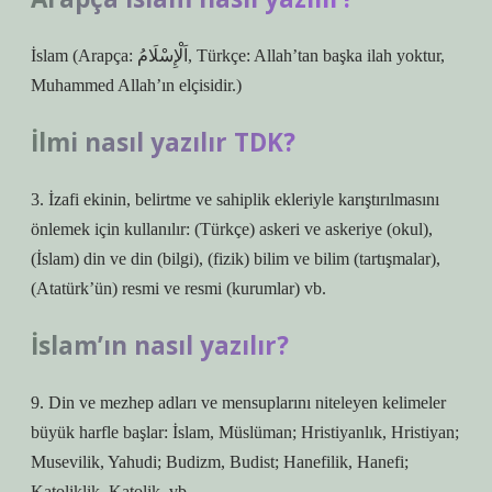
İslam (Arapça: اَلْإِسْلَامُ, Türkçe: Allah’tan başka ilah yoktur,
Muhammed Allah’ın elçisidir.)
İlmi nasıl yazılır TDK?
3. İzafi ekinin, belirtme ve sahiplik ekleriyle karıştırılmasını
önlemek için kullanılır: (Türkçe) askeri ve askeriye (okul),
(İslam) din ve din (bilgi), (fizik) bilim ve bilim (tartışmalar),
(Atatürk’ün) resmi ve resmi (kurumlar) vb.
İslam’ın nasıl yazılır?
9. Din ve mezhep adları ve mensuplarını niteleyen kelimeler
büyük harfle başlar: İslam, Müslüman; Hristiyanlık, Hristiyan;
Musevilik, Yahudi; Budizm, Budist; Hanefilik, Hanefi;
Katoliklik, Katolik, vb.