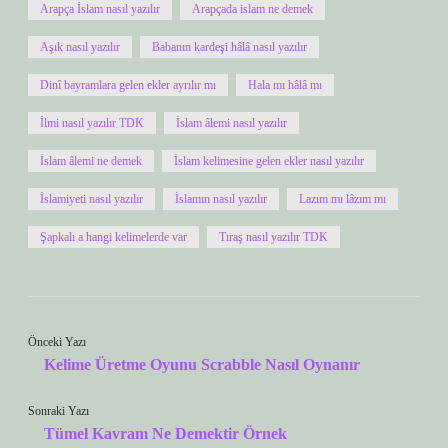
Arapça İslam nasıl yazılır
Arapçada islam ne demek
Aşık nasıl yazılır
Babanın kardeşi hâlâ nasıl yazılır
Dinî bayramlara gelen ekler ayrılır mı
Hala mı hâlâ mı
İlmi nasıl yazılır TDK
İslam âlemi nasıl yazılır
İslam âlemi ne demek
İslam kelimesine gelen ekler nasıl yazılır
İslamiyeti nasıl yazılır
İslamın nasıl yazılır
Lazım mı lâzım mı
Şapkalı a hangi kelimelerde var
Tıraş nasıl yazılır TDK
Önceki Yazı
Kelime Üretme Oyunu Scrabble Nasıl Oynanır
Sonraki Yazı
Tümel Kavram Ne Demektir Örnek