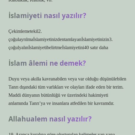
İslamiyeti nasıl yazılır?
Çekimlemetekil2.
çoğulayrılmaİslamiyetinizdentamlayanİslamiyetinizin3.
çoğulyalınİslamiyetibelirtmeİslamiyetini40 satır daha
İslam âlemi ne demek?
Duyu veya akılla kavranabilen veya var olduğu düşünülebilen
Tanrı dışındaki tüm varlıkları ve olayları ifade eden bir terim.
Maddi dünyanın bütünlüğü ve üzerindeki hakimiyeti
anlamında Tanrı’ya ve insanlara atfedilen bir kavramdır.
Allahualem nasıl yazılır?
19. Arapça kuralına göre oluşturulan kelimeler yan yana