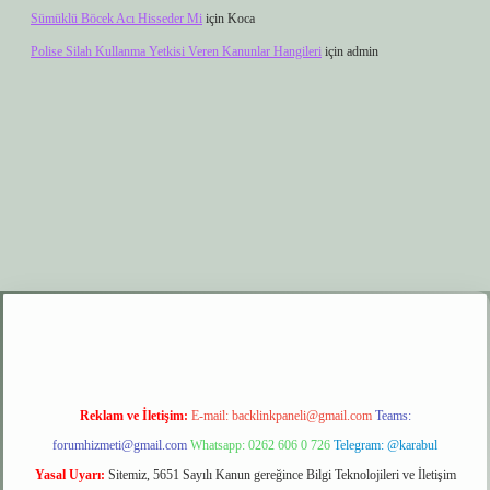
Sümüklü Böcek Acı Hisseder Mi
için
Koca
Polise Silah Kullanma Yetkisi Veren Kanunlar Hangileri
için
admin
etexper.xyz
elexbet giriş
Reklam ve İletişim:
E-mail:
backlinkpaneli@gmail.com
Teams:
forumhizmeti@gmail.com
Whatsapp: 0262 606 0 726
Telegram: @karabul
Yasal Uyarı:
Sitemiz, 5651 Sayılı Kanun gereğince Bilgi Teknolojileri ve İletişim