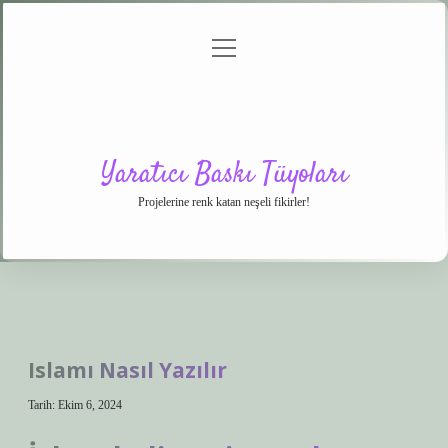
menüyü
Anasayfa
Gizlilik
Yasal
Hakkımızda
aç
Politikası
Uyarı
Yaratıcı Baskı Tüyoları
Projelerine renk katan neşeli fikirler!
Islamı Nasıl Yazılır
Tarih: Ekim 6, 2024