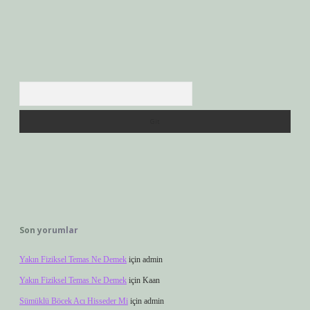
Arama
Son yorumlar
Yakın Fiziksel Temas Ne Demek
için
admin
Yakın Fiziksel Temas Ne Demek
için
Kaan
Sümüklü Böcek Acı Hisseder Mi
için
admin