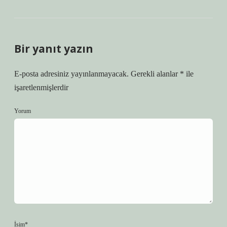
Bir yanıt yazın
E-posta adresiniz yayınlanmayacak.
Gerekli alanlar
*
ile
işaretlenmişlerdir
Yorum
İsim*