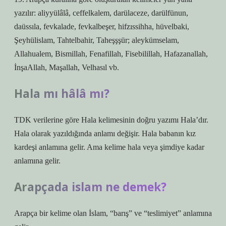
yazılır: aliyyülâlâ, ceffelkalem, darülaceze, darülfünun,
daüssıla, fevkalade, fevkalbeşer, hifzıssihha, hüvelbaki,
Şeyhülislam, Tahtelbahir, Taheşşşür; aleykümselam,
Allahualem, Bismillah, Fenafillah, Fisebilillah, Hafazanallah,
İnşaAllah, Maşallah, Velhasıl vb.
Hala mı hâlâ mı?
TDK verilerine göre Hala kelimesinin doğru yazımı Hala’dır.
Hala olarak yazıldığında anlamı değişir. Hala babanın kız
kardeşi anlamına gelir. Ama kelime hala veya şimdiye kadar
anlamına gelir.
Arapçada islam ne demek?
Arapça bir kelime olan İslam, “barış” ve “teslimiyet” anlamına