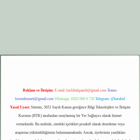
er.xyz
elexbet giriş
Reklam ve İletişim:
E-mail:
backlinkpaneli@gmail.com
Teams:
forumhizmeti@gmail.com
Whatsapp: 0262 606 0 726
Telegram: @karabul
Yasal Uyarı:
Sitemiz, 5651 Sayılı Kanun gereğince Bilgi Teknolojileri ve İletişim
Kurumu (BTK) tarafından onaylanmış bir Yer Sağlayıcı olarak hizmet
vermektedir. Bu nedenle, sitedeki içerikleri proaktif olarak denetleme veya
araştırma yükümlülüğümüz bulunmamaktadır. Ancak, üyelerimiz yazdıkları