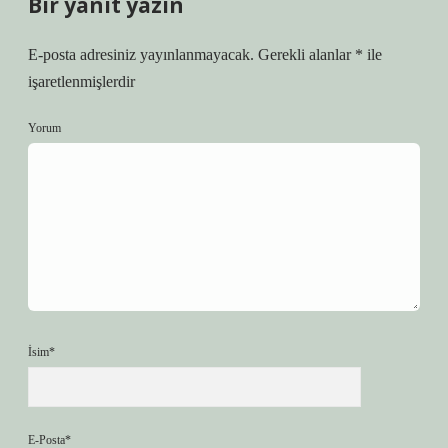
Bir yanıt yazın
E-posta adresiniz yayınlanmayacak.
Gerekli alanlar
*
ile
işaretlenmişlerdir
Yorum
İsim*
E-Posta*