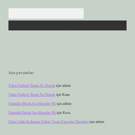
Arama
Son yorumlar
Yakın Fiziksel Temas Ne Demek
için
admin
Yakın Fiziksel Temas Ne Demek
için
Kaan
Sümüklü Böcek Acı Hisseder Mi
için
admin
Sümüklü Böcek Acı Hisseder Mi
için
Koca
Polise Silah Kullanma Yetkisi Veren Kanunlar Hangileri
için
admin