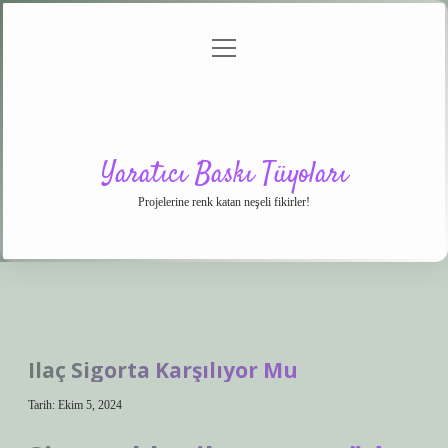
menüyü
Anasayfa
Gizlilik
Yasal
Hakkımızda
aç
Politikası
Uyarı
Yaratıcı Baskı Tüyoları
Projelerine renk katan neşeli fikirler!
Ilaç Sigorta Karşılıyor Mu
Tarih: Ekim 5, 2024