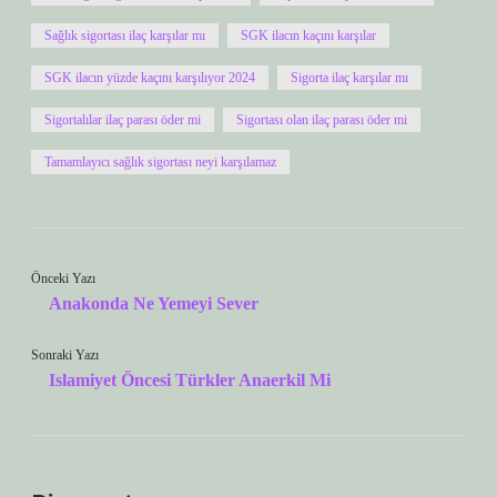
Sağlık sigortası ilaç karşılar mı
SGK ilacın kaçını karşılar
SGK ilacın yüzde kaçını karşılıyor 2024
Sigorta ilaç karşılar mı
Sigortalılar ilaç parası öder mi
Sigortası olan ilaç parası öder mi
Tamamlayıcı sağlık sigortası neyi karşılamaz
Önceki Yazı
Anakonda Ne Yemeyi Sever
Sonraki Yazı
Islamiyet Öncesi Türkler Anaerkil Mi