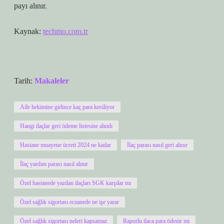
payı alınır.
Kaynak:
techmo.com.tr
Tarih:
Makaleler
Aile hekimine gidince kaç para kesiliyor
Hangi ilaçlar geri ödeme listesine alındı
Hastane muayene ücreti 2024 ne kadar
İlaç parası nasıl geri alınır
İlaç yardım parası nasıl alınır
Özel hastanede yazılan ilaçları SGK karşılar mı
Özel sağlık sigortası eczanede ne işe yarar
Özel sağlık sigortası neleri kapsamaz
Raporlu ilaca para ödenir mi