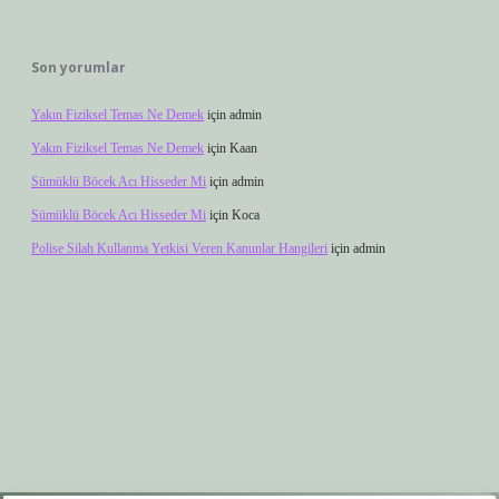
Son yorumlar
Yakın Fiziksel Temas Ne Demek
için
admin
Yakın Fiziksel Temas Ne Demek
için
Kaan
Sümüklü Böcek Acı Hisseder Mi
için
admin
Sümüklü Böcek Acı Hisseder Mi
için
Koca
Polise Silah Kullanma Yetkisi Veren Kanunlar Hangileri
için
admin
r.xyz
elexbet giriş