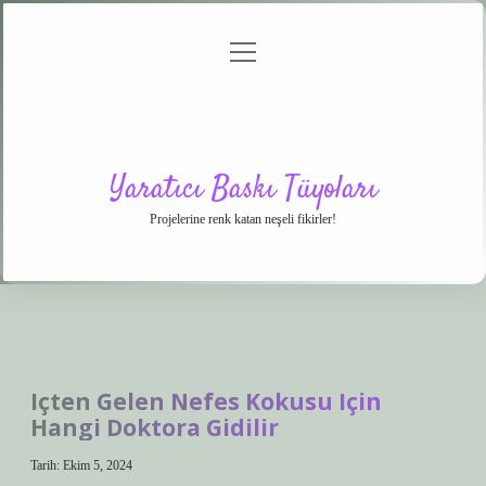
menüyü
Anasayfa
Gizlilik
Yasal
Hakkımızda
aç
Politikası
Uyarı
Yaratıcı Baskı Tüyoları
Projelerine renk katan neşeli fikirler!
Içten Gelen Nefes Kokusu Için
Hangi Doktora Gidilir
Tarih: Ekim 5, 2024