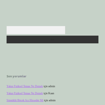
Arama
Son yorumlar
Yakın Fiziksel Temas Ne Demek
için
admin
Yakın Fiziksel Temas Ne Demek
için
Kaan
Sümüklü Böcek Acı Hisseder Mi
için
admin