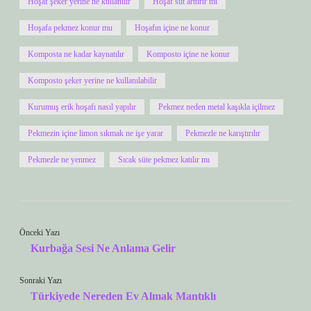
Hoşaf şeker yerine ne kullanılır
Hoşaf süt arttırır mı
Hoşafa pekmez konur mu
Hoşafın içine ne konur
Komposta ne kadar kaynatılır
Komposto içine ne konur
Komposto şeker yerine ne kullanılabilir
Kurumuş erik hoşafı nasıl yapılır
Pekmez neden metal kaşıkla içilmez
Pekmezin içine limon sıkmak ne işe yarar
Pekmezle ne karıştırılır
Pekmezle ne yenmez
Sıcak süte pekmez katılır mı
Önceki Yazı
Kurbağa Sesi Ne Anlama Gelir
Sonraki Yazı
Türkiyede Nereden Ev Almak Mantıklı