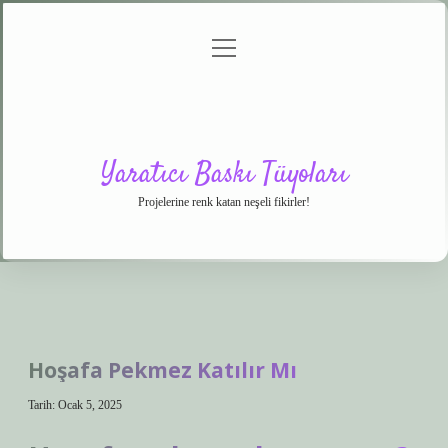
menüyü
Anasayfa
Gizlilik
Yasal
Hakkımızda
aç
Politikası
Uyarı
Yaratıcı Baskı Tüyoları
Projelerine renk katan neşeli fikirler!
Hoşafa Pekmez Katılır Mı
Tarih: Ocak 5, 2025