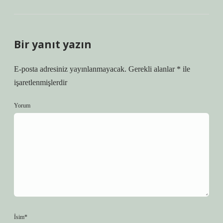
Bir yanıt yazın
E-posta adresiniz yayınlanmayacak.
Gerekli alanlar
*
ile
işaretlenmişlerdir
Yorum
İsim*