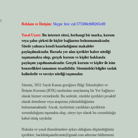
:
Reklam ve İletişim:
Skype: live:.cid.575569c608265c69
Yasal Uyarı:
Bu internet sitesi, herhangi bir marka, kurum
veya şahıs şirketi ile hiçbir bağlantısı bulunmamaktadır.
Sitede yalnızca kendi hazırladığımız makaleler
paylaşılmaktadır. Burada yer alan içerikler haber niteliği
taşımamakta olup, gerçek kurum ve kişiler hakkında
paylaşım yapılmamaktadır. Gerçek kurum ve kişiler ile isim
benzerlikleri tamamen tesadüfidir. Sitemizdeki bilgiler taslak
halindedir ve tavsiye niteliği taşımazlar.
Sitemiz, 5651 Sayılı Kanun gereğince Bilgi Teknolojileri ve
İletişim Kurumu (BTK) tarafından onaylanmış bir Yer Sağlayıcı
olarak hizmet vermektedir. Bu nedenle, sitedeki içerikleri proaktif
olarak denetleme veya araştırma yükümlülüğümüz
bulunmamaktadır. Ancak, üyelerimiz yazdıkları içeriklerin
sorumluluğunu taşımakta olup, siteye üye olarak bu sorumluluğu
kabul etmiş sayılırlar.
Hukuka ve yasal düzenlemelere aykırı olduğunu düşündüğünüz
içerikleri,
backlinkpanelicomtr@gmail.com
adresine bildirmeniz