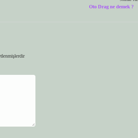
Oto Drag ne demek ?
etlenmişlerdir