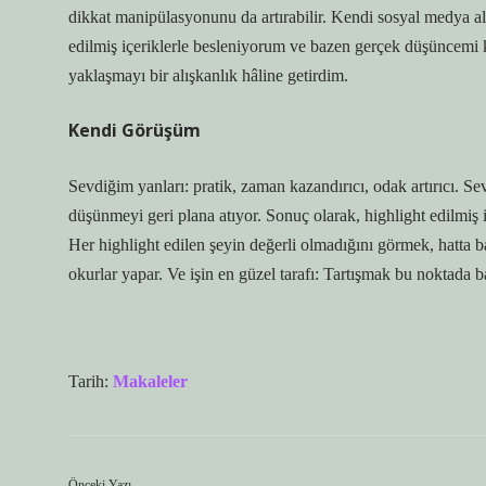
dikkat manipülasyonunu da artırabilir. Kendi sosyal medya alı
edilmiş içeriklerle besleniyorum ve bazen gerçek düşüncemi 
yaklaşmayı bir alışkanlık hâline getirdim.
Kendi Görüşüm
Sevdiğim yanları: pratik, zaman kazandırıcı, odak artırıcı. Se
düşünmeyi geri plana atıyor. Sonuç olarak, highlight edilmiş i
Her highlight edilen şeyin değerli olmadığını görmek, hatta
okurlar yapar. Ve işin en güzel tarafı: Tartışmak bu noktada 
Tarih:
Makaleler
Önceki Yazı