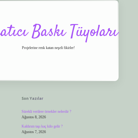
atıcı Baskı Tüyoları
Projelerine renk katan neşeli fikirler!
Sidebar
ci.co/
vdcasino
ilbet.casino
ilbet giriş yapamıyorum
ilbet yeni giriş
betexpe
Son Yazılar
Sürekli verilere örnekler nelerdir ?
Ağustos 8, 2026
Kaldırım taşı kaç kilo gelir ?
Ağustos 7, 2026