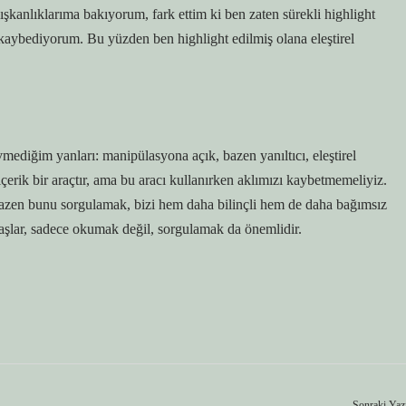
şkanlıklarıma bakıyorum, fark ettim ki ben zaten sürekli highlight
kaybediyorum. Bu yüzden ben highlight edilmiş olana eleştirel
vmediğim yanları: manipülasyona açık, bazen yanıltıcı, eleştirel
çerik bir araçtır, ama bu aracı kullanırken aklımızı kaybetmemeliyiz.
 bazen bunu sorgulamak, bizi hem daha bilinçli hem de daha bağımsız
başlar, sadece okumak değil, sorgulamak da önemlidir.
Sonraki Yaz