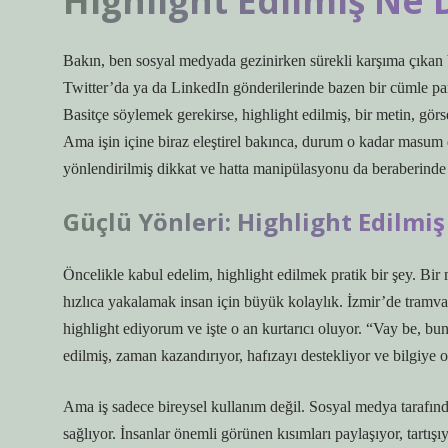
Highlight Edilmiş Ne
Bakın, ben sosyal medyada gezinirken sürekli karşıma çıkan b
Twitter’da ya da LinkedIn gönderilerinde bazen bir cümle par
Basitçe söylemek gerekirse, highlight edilmiş, bir metin, gör
Ama işin içine biraz eleştirel bakınca, durum o kadar masum
yönlendirilmiş dikkat ve hatta manipülasyonu da beraberinde 
Güçlü Yönleri: Highlight Edilmiş
Öncelikle kabul edelim, highlight edilmek pratik bir şey. Bir
hızlıca yakalamak insan için büyük kolaylık. İzmir’de tramva
highlight ediyorum ve işte o an kurtarıcı oluyor. “Vay be, 
edilmiş, zaman kazandırıyor, hafızayı destekliyor ve bilgiye 
Ama iş sadece bireysel kullanım değil. Sosyal medya tarafında
sağlıyor. İnsanlar önemli görünen kısımları paylaşıyor, tartışı