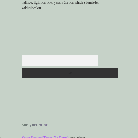
halinde, ilgili içerikler yasal süre içerisinde sitemizden
kaldırılacaktır.
Arama
Son yorumlar
ı