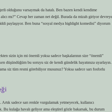
eğerli olduğunu varsaymak da hatalı. Ben bazen kendi kendime
alıcı mı?” Cevap her zaman net değil. Burada da mizah giriyor devreye
 ciddi paylaşıyor. Ben buna “sosyal medya highlight komedisi” diyorum
ekten sizin için mi önemli yoksa sadece başkalarının size “önemli”
ken düşündüğüm bu soruyu siz de kendi gündelik hayatınıza uyarlayın.
r ama siz tüm resmi görebiliyor musunuz? Yoksa sadece sarı fosforlu
eği
k. Artık sadece sarı renkle vurgulamak yetmeyecek, kullanıcı
ak. Bu kulağa havalı geliyor ama eleştirel gözle bakarsak, bu durum