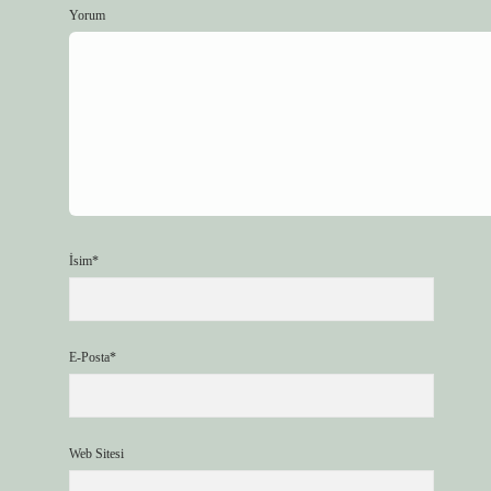
Yorum
İsim*
E-Posta*
Web Sitesi