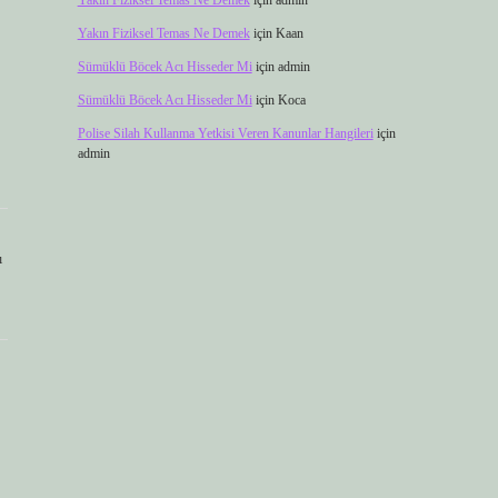
Yakın Fiziksel Temas Ne Demek
için
admin
Yakın Fiziksel Temas Ne Demek
için
Kaan
Sümüklü Böcek Acı Hisseder Mi
için
admin
Sümüklü Böcek Acı Hisseder Mi
için
Koca
Polise Silah Kullanma Yetkisi Veren Kanunlar Hangileri
için
admin
ı