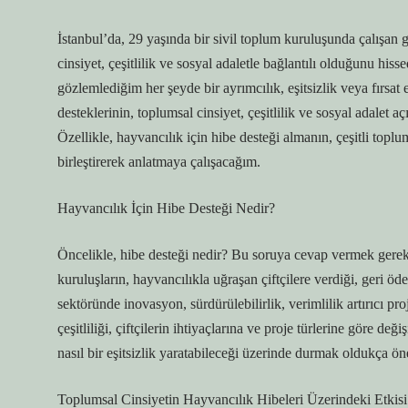
İstanbul’da, 29 yaşında bir sivil toplum kuruluşunda çalışan 
cinsiyet, çeşitlilik ve sosyal adaletle bağlantılı olduğunu hi
gözlemlediğim her şeyde bir ayrımcılık, eşitsizlik veya fırsat
desteklerinin, toplumsal cinsiyet, çeşitlilik ve sosyal adalet 
Özellikle, hayvancılık için hibe desteği almanın, çeşitli toplu
birleştirerek anlatmaya çalışacağım.
Hayvancılık İçin Hibe Desteği Nedir?
Öncelikle, hibe desteği nedir? Bu soruya cevap vermek gerekir
kuruluşların, hayvancılıkla uğraşan çiftçilere verdiği, geri öd
sektöründe inovasyon, sürdürülebilirlik, verimlilik artırıcı proj
çeşitliliği, çiftçilerin ihtiyaçlarına ve proje türlerine göre d
nasıl bir eşitsizlik yaratabileceği üzerinde durmak oldukça ön
Toplumsal Cinsiyetin Hayvancılık Hibeleri Üzerindeki Etkisi