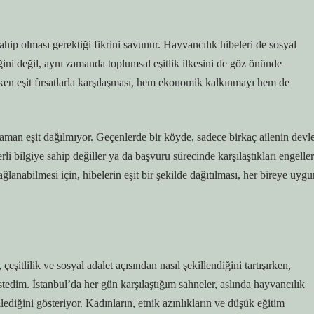
sahip olması gerektiği fikrini savunur. Hayvancılık hibeleri de sosyal
iğini değil, aynı zamanda toplumsal eşitlik ilkesini de göz önünde
ırken eşit fırsatlarla karşılaşması, hem ekonomik kalkınmayı hem de
aman eşit dağılmıyor. Geçenlerde bir köyde, sadece birkaç ailenin devle
li bilgiye sahip değiller ya da başvuru sürecinde karşılaştıkları engeller
ğlanabilmesi için, hibelerin eşit bir şekilde dağıtılması, her bireye uygu
çeşitlilik ve sosyal adalet açısından nasıl şekillendiğini tartışırken,
stedim. İstanbul’da her gün karşılaştığım sahneler, aslında hayvancılık
ilediğini gösteriyor. Kadınların, etnik azınlıkların ve düşük eğitim