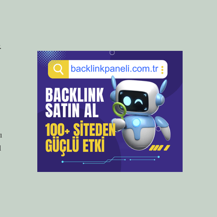
.
ı
l