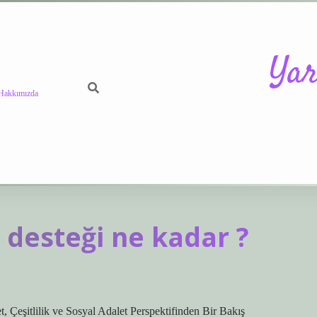
Yar
Hakkımızda
https://betc
e desteği ne kadar ?
 Çeşitlilik ve Sosyal Adalet Perspektifinden Bir Bakış