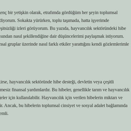
genç bir yetişkin olarak, etrafımda gördüğüm her şeyin toplumsal
ssediyorum. Sokakta yürürken, toplu taşımada, hatta işyerimde
 eşitsizliği izleri görüyorum. Bu yazıda, hayvancılık sektöründeki hibe
açısından nasıl şekillendiğine dair düşüncelerimi paylaşmak istiyorum.
msal gruplar üzerinde nasıl farklı etkiler yarattığını kendi gözlemlerimle
se, hayvancılık sektöründe hibe desteği, devletin veya çeşitli
emesiz finansal yardımlardır. Bu hibeler, genellikle tarım ve hayvancılık
eler için kullanılabilir. Hayvancılık için verilen hibelerin miktarı ve
eğişir. Ancak, bu hibelerin toplumsal cinsiyet ve sosyal adalet bağlamında
emli.