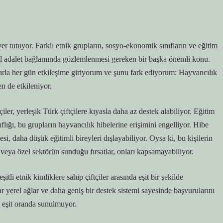
yer tutuyor. Farklı etnik grupların, sosyo-ekonomik sınıfların ve eğitim
syal adalet bağlamında gözlemlenmesi gereken bir başka önemli konu.
nlarla her gün etkileşime giriyorum ve şunu fark ediyorum: Hayvancılık
en de etkileniyor.
ler, yerleşik Türk çiftçilere kıyasla daha az destek alabiliyor. Eğitim
ıflığı, bu grupların hayvancılık hibelerine erişimini engelliyor. Hibe
esi, daha düşük eğitimli bireyleri dışlayabiliyor. Oysa ki, bu kişilerin
n veya özel sektörün sunduğu fırsatlar, onları kapsamayabiliyor.
itli etnik kimliklere sahip çiftçiler arasında eşit bir şekilde
ar yerel ağlar ve daha geniş bir destek sistemi sayesinde başvurularını
e eşit oranda sunulmuyor.