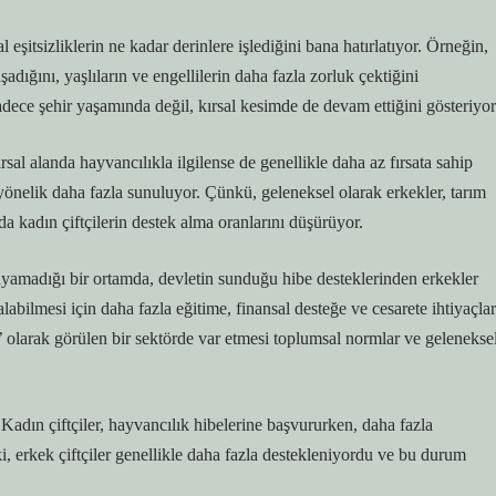
eşitsizliklerin ne kadar derinlere işlediğini bana hatırlatıyor. Örneğin,
şadığını, yaşlıların ve engellilerin daha fazla zorluk çektiğini
dece şehir yaşamında değil, kırsal kesimde de devam ettiğini gösteriyor
al alanda hayvancılıkla ilgilense de genellikle daha az fırsata sahip
 yönelik daha fazla sunuluyor. Çünkü, geleneksel olarak erkekler, tarım
a kadın çiftçilerin destek alma oranlarını düşürüyor.
layamadığı bir ortamda, devletin sunduğu hibe desteklerinden erkekler
labilmesi için daha fazla eğitime, finansal desteğe ve cesarete ihtiyaçlar
şi’ olarak görülen bir sektörde var etmesi toplumsal normlar ve gelenekse
adın çiftçiler, hayvancılık hibelerine başvururken, daha fazla
ki, erkek çiftçiler genellikle daha fazla destekleniyordu ve bu durum