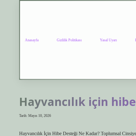
Anasayfa
Gizlilik Politikası
Yasal Uyarı
Hayvancılık için hib
Tarih: Mayıs 10, 2026
Hayvancılık İçin Hibe Desteği Ne Kadar? Toplumsal Cinsiyet,