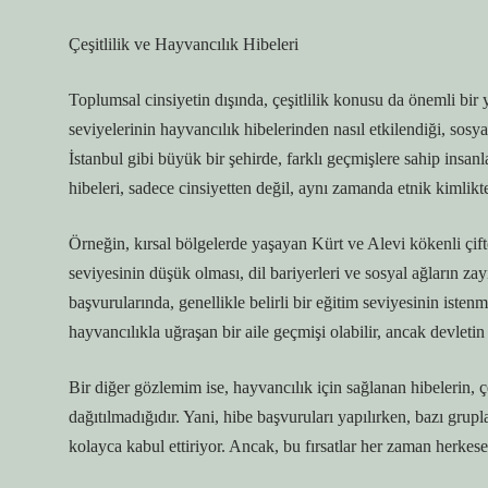
Çeşitlilik ve Hayvancılık Hibeleri
Toplumsal cinsiyetin dışında, çeşitlilik konusu da önemli bir 
seviyelerinin hayvancılık hibelerinden nasıl etkilendiği, so
İstanbul gibi büyük bir şehirde, farklı geçmişlere sahip insa
hibeleri, sadece cinsiyetten değil, aynı zamanda etnik kimlikt
Örneğin, kırsal bölgelerde yaşayan Kürt ve Alevi kökenli çiftçi
seviyesinin düşük olması, dil bariyerleri ve sosyal ağların zay
başvurularında, genellikle belirli bir eğitim seviyesinin istenm
hayvancılıkla uğraşan bir aile geçmişi olabilir, ancak devleti
Bir diğer gözlemim ise, hayvancılık için sağlanan hibelerin, çeş
dağıtılmadığıdır. Yani, hibe başvuruları yapılırken, bazı grupl
kolayca kabul ettiriyor. Ancak, bu fırsatlar her zaman herkes