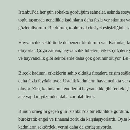
İstanbul’da her gün sokakta gördüğüm sahneler, aslında sosyal 
toplu taşımada genellikle kadınların daha fazla yer sıkıntısı ya
gözlemliyorum. Bu durum, toplumsal cinsiyet eşitsizliğinin sa
Hayvancılık sektöründe de benzer bir durum var. Kadınlar, kırs
oluyorlar. Çoğu zaman, hayvancılık hibeleri, erkek çiftçilere
ve hayvancılık gibi sektörlerde daha çok görünür oluyor. Bu d
Birçok kadının, erkeklerin sahip olduğu fırsatlara erişim sağ
daha fazla faydalanıyor. Üstelik kadınların hayvancılıkta yer a
oluyor. Zira, kadınların kendilerini hayvancılık gibi ‘erkek i
aile yapıları yüzünden daha zor olabiliyor.
Bunun örneğini geçen gün İstanbul’da bir etkinlikte gördüm. K
bürokratik engel ve finansal zorlukla karşılaşıyorlardı. Oysa 
kadınların sektördeki yerini daha da zorlaştırıyordu.