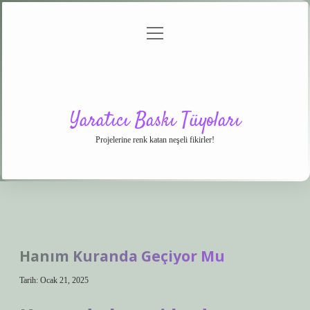
menüyü
Anasayfa
Gizlilik
Yasal
Hakkımızda
aç
Politikası
Uyarı
Yaratıcı Baskı Tüyoları
Projelerine renk katan neşeli fikirler!
Hanım Kuranda Geçiyor Mu
Tarih: Ocak 21, 2025