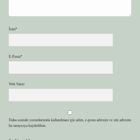
İsim*
E-Posta*
Web Sitesi
Daha sonraki yorumlarımda kullanılması için adım, e-posta adresim ve site adresim
bu tarayıcıya kaydedilsin.