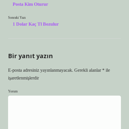
Posta Kim Oturur
Sonraki Yazı
1 Dolar Kaç Tl Bozulur
Bir yanıt yazın
E-posta adresiniz yayınlanmayacak.
Gerekli alanlar
*
ile
işaretlenmişlerdir
Yorum