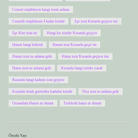
Cenneti müjdeleyen hangi ismin anlamı
Cennetle müjdelenen 4 kadın kimdir
Eşe ismi Kuranda geçiyor mu
Eşe Kürt ismi mi
Hangi kız isimler Kuranda geçiyor
Hanım hangi kökenli
Hanım ismi Kuranda geçer mi
Hanım ismi ne anlama gelir
Hatun ismi Kuranda geçiyor mu
Hatun ismi ne anlama gelir
Kuranda hangi isimler yasak
Kuranda hangi kadının ismi geçiyor
Kuranda örnek gösterilen kadınlar kimdir
Nisa ismi ne anlama gelir
Osmanlıda Hanım ne demek
Türklerde hatun ne demek
Önceki Yazı