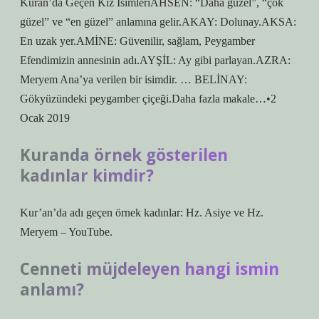
Kuran’da Geçen Kız İsimleriAHSEN: “Daha güzel”, “çok
güzel” ve “en güzel” anlamına gelir.AKAY: Dolunay.AKSA:
En uzak yer.AMİNE: Güvenilir, sağlam, Peygamber
Efendimizin annesinin adı.AYŞİL: Ay gibi parlayan.AZRA:
Meryem Ana’ya verilen bir isimdir. … BELİNAY:
Gökyüzündeki peygamber çiçeği.Daha fazla makale…•2
Ocak 2019
Kuranda örnek gösterilen
kadınlar kimdir?
Kur’an’da adı geçen örnek kadınlar: Hz. Asiye ve Hz.
Meryem – YouTube.
Cenneti müjdeleyen hangi ismin
anlamı?