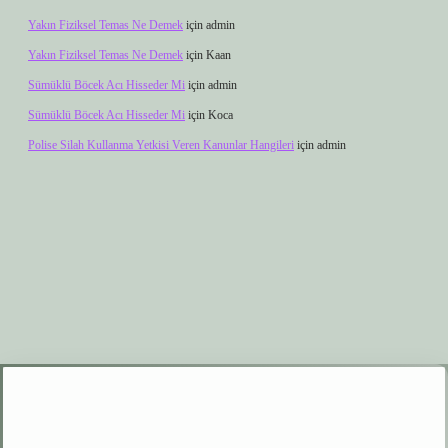
Yakın Fiziksel Temas Ne Demek
için
admin
Yakın Fiziksel Temas Ne Demek
için
Kaan
Sümüklü Böcek Acı Hisseder Mi
için
admin
Sümüklü Böcek Acı Hisseder Mi
için
Koca
Polise Silah Kullanma Yetkisi Veren Kanunlar Hangileri
için
admin
xper.xyz
elexbet giriş