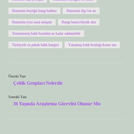
Hamsinin büyüğü hangi balıktır
Hamsinin dişi var mı
Hamsinin iyisi nasıl anlaşılır
Hangi hamsi büyük olur
Teminmemiş balık buzlukta ne kadar saklanabilir
Türkiyede en pahalı balık hangisi
Yıkanmış balık buzluğa konur mu
Önceki Yazı
Çeltik Grupları Nelerdir
Sonraki Yazı
36 Yaşında Araştırma Görevlisi Olunur Mu