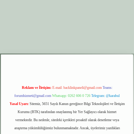
r.xyz
elexbet giriş
Reklam ve İletişim:
E-mail:
backlinkpaneli@gmail.com
Teams:
forumhizmeti@gmail.com
Whatsapp: 0262 606 0 726
Telegram: @karabul
Yasal Uyarı:
Sitemiz, 5651 Sayılı Kanun gereğince Bilgi Teknolojileri ve İletişim
Kurumu (BTK) tarafından onaylanmış bir Yer Sağlayıcı olarak hizmet
vermektedir. Bu nedenle, sitedeki içerikleri proaktif olarak denetleme veya
araştırma yükümlülüğümüz bulunmamaktadır. Ancak, üyelerimiz yazdıkları