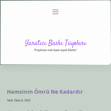
menüyü
Anasayfa
Gizlilik
Yasal
Hakkımızda
aç
Politikası
Uyarı
Yaratıcı Baskı Tüyoları
Projelerine renk katan neşeli fikirler!
Hamsinin Ömrü Ne Kadardır
Tarih: Ekim 6, 2024