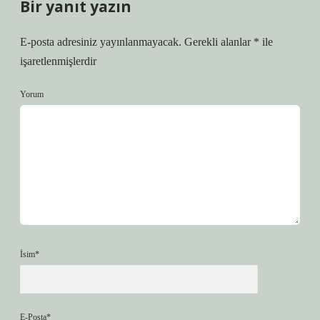
Bir yanıt yazın
E-posta adresiniz yayınlanmayacak.
Gerekli alanlar
*
ile
işaretlenmişlerdir
Yorum
İsim*
E-Posta*