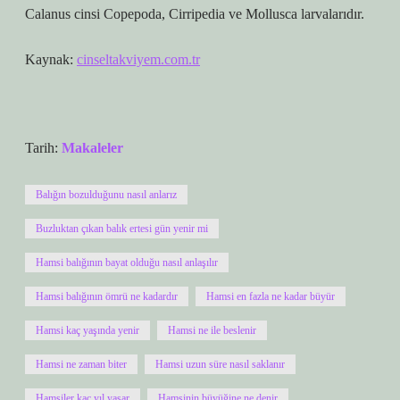
Calanus cinsi Copepoda, Cirripedia ve Mollusca larvalarıdır.
Kaynak:
cinseltakviyem.com.tr
Tarih:
Makaleler
Balığın bozulduğunu nasıl anlarız
Buzluktan çıkan balık ertesi gün yenir mi
Hamsi balığının bayat olduğu nasıl anlaşılır
Hamsi balığının ömrü ne kadardır
Hamsi en fazla ne kadar büyür
Hamsi kaç yaşında yenir
Hamsi ne ile beslenir
Hamsi ne zaman biter
Hamsi uzun süre nasıl saklanır
Hamsiler kaç yıl yaşar
Hamsinin büyüğine ne denir