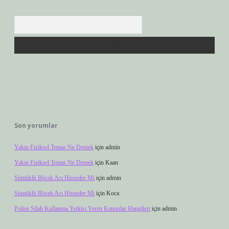
Arama
Son yorumlar
Yakın Fiziksel Temas Ne Demek
için
admin
Yakın Fiziksel Temas Ne Demek
için
Kaan
Sümüklü Böcek Acı Hisseder Mi
için
admin
Sümüklü Böcek Acı Hisseder Mi
için
Koca
Polise Silah Kullanma Yetkisi Veren Kanunlar Hangileri
için
admin