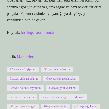
Gözyaşları, toz, bakteri vb. beta-lizin gibi enzimler içerir, bu
enzimler göz yuvasına yağlama sağlar ve bazı bakteri türlerini
parçalar. Yabancı cisimleri ya yanağa ya da gözyaşı
kanalından buruna çeker.
Kaynak:
hostingsektoru.com.tr
Tarih:
Makaleler
Ağlayınca yüz şişer mi
Gözyaşı asit mi baz mı
Gözyaşı cilde iyi gelir mi
Gözyaşı cildi neden yakar
Gözyaşı dökmek faydalı mı
Gözyaşı gözü yakar mı
Gözyaşı iz bırakır mı
Gözyaşı kullanmak göze zararlı mıdır
Gözyaşı nelere iyi gelir
Gözyaşı neleri eritir
Gözyaşı sağlıklı mı