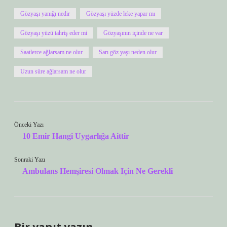
Gözyaşı yanığı nedir
Gözyaşı yüzde leke yapar mı
Gözyaşı yüzü tahriş eder mi
Gözyaşının içinde ne var
Saatlerce ağlarsam ne olur
Sarı göz yaşı neden olur
Uzun süre ağlarsam ne olur
Önceki Yazı
10 Emir Hangi Uygarlığa Aittir
Sonraki Yazı
Ambulans Hemşiresi Olmak Için Ne Gerekli