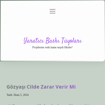
menüyü
Anasayfa
Gizlilik
Yasal
Hakkımızda
aç
Politikası
Uyarı
Yaratıcı Baskı Tüyoları
Projelerine renk katan neşeli fikirler!
Gözyaşı Cilde Zarar Verir Mi
Tarih: Ekim 5, 2024