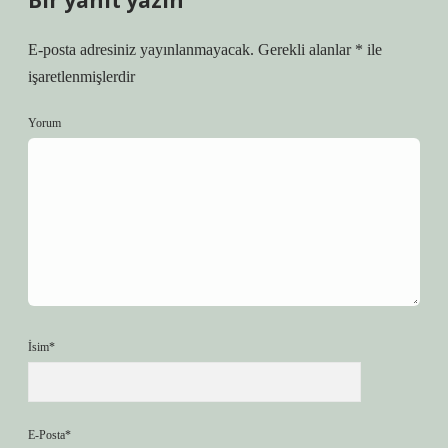
Bir yanıt yazın
E-posta adresiniz yayınlanmayacak.
Gerekli alanlar
*
ile
işaretlenmişlerdir
Yorum
İsim*
E-Posta*