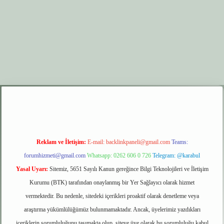
er.xyz
elexbet giriş
Reklam ve İletişim:
E-mail:
backlinkpaneli@gmail.com
Teams:
forumhizmeti@gmail.com
Whatsapp: 0262 606 0 726
Telegram: @karabul
Yasal Uyarı:
Sitemiz, 5651 Sayılı Kanun gereğince Bilgi Teknolojileri ve İletişim
Kurumu (BTK) tarafından onaylanmış bir Yer Sağlayıcı olarak hizmet
vermektedir. Bu nedenle, sitedeki içerikleri proaktif olarak denetleme veya
araştırma yükümlülüğümüz bulunmamaktadır. Ancak, üyelerimiz yazdıkları
içeriklerin sorumluluğunu taşımakta olup, siteye üye olarak bu sorumluluğu kabul