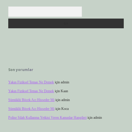
Arama
Son yorumlar
Yakın Fiziksel Temas Ne Demek
için
admin
Yakın Fiziksel Temas Ne Demek
için
Kaan
Sümüklü Böcek Acı Hisseder Mi
için
admin
Sümüklü Böcek Acı Hisseder Mi
için
Koca
Polise Silah Kullanma Yetkisi Veren Kanunlar Hangileri
için
admin