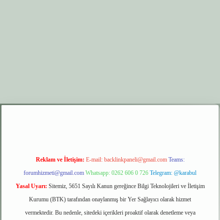
r.xyz
elexbet giriş
Reklam ve İletişim:
E-mail:
backlinkpaneli@gmail.com
Teams:
forumhizmeti@gmail.com
Whatsapp: 0262 606 0 726
Telegram: @karabul
Yasal Uyarı:
Sitemiz, 5651 Sayılı Kanun gereğince Bilgi Teknolojileri ve İletişim
Kurumu (BTK) tarafından onaylanmış bir Yer Sağlayıcı olarak hizmet
vermektedir. Bu nedenle, sitedeki içerikleri proaktif olarak denetleme veya