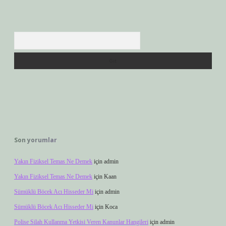
Arama
Son yorumlar
Yakın Fiziksel Temas Ne Demek
için
admin
Yakın Fiziksel Temas Ne Demek
için
Kaan
Sümüklü Böcek Acı Hisseder Mi
için
admin
Sümüklü Böcek Acı Hisseder Mi
için
Koca
Polise Silah Kullanma Yetkisi Veren Kanunlar Hangileri
için
admin