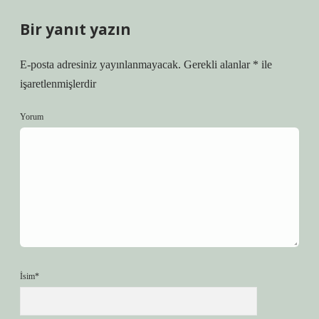
Bir yanıt yazın
E-posta adresiniz yayınlanmayacak.
Gerekli alanlar
*
ile
işaretlenmişlerdir
Yorum
İsim*