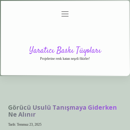
menüyü
Anasayfa
Gizlilik
Yasal
Hakkımızda
aç
Politikası
Uyarı
Yaratıcı Baskı Tüyoları
Projelerine renk katan neşeli fikirler!
Görücü Usulü Tanışmaya Giderken
Ne Alınır
Tarih: Temmuz 23, 2025