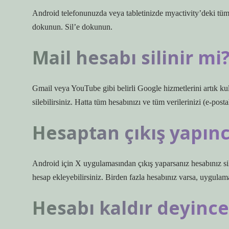
Android telefonunuzda veya tabletinizde myactivity’deki tüm ak
dokunun. Sil’e dokunun.
Mail hesabı silinir mi
Gmail veya YouTube gibi belirli Google hizmetlerini artık ku
silebilirsiniz. Hatta tüm hesabınızı ve tüm verilerinizi (e-postala
Hesaptan çıkış yapınc
Android için X uygulamasından çıkış yaparsanız hesabınız 
hesap ekleyebilirsiniz. Birden fazla hesabınız varsa, uygulam
Hesabı kaldır deyince