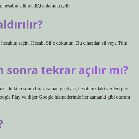
, hesabın silinmediği anlamına gelir.
ldırılır?
ta hesabını seçin. Hesabı Sil’e dokunun. Bu cihazdan sil veya Tüm
 sonra tekrar açılır mı?
zı sildikten sonra biraz zaman geçtiyse, hesabınızdaki verileri geri
Google Play ve diğer Google hizmetlerinde her zamanki gibi oturum
?