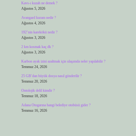
Kavs-ı kuzah ne demek ?
Ağustos 5, 2026
Avangard kuram nedir ?
Ağustos 4, 2026
192’nin karekökü nedir ?
Ağustos 3, 2026
2 km kosmak kaç dk ?
Ağustos 3, 2026
Karbon ayak izini azaltmak için ulaşımda neler yapılabilir ?
Temmuz 24, 2026
25 GB’dan büyük dosya nasıl gönderilir ?
Temmuz 20, 2026
Ontolojik delil kimdir ?
Temmuz 18, 2026
Adana Otogarına hangi belediye otobüsü gider ?
Temmuz 16, 2026