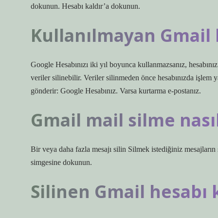
dokunun. Hesabı kaldır’a dokunun.
Kullanılmayan Gmail h
Google Hesabınızı iki yıl boyunca kullanmazsanız, hesabınız 
veriler silinebilir. Veriler silinmeden önce hesabınızda işlem
gönderir: Google Hesabınız. Varsa kurtarma e-postanız.
Gmail mail silme nasıl
Bir veya daha fazla mesajı silin Silmek istediğiniz mesajları
simgesine dokunun.
Silinen Gmail hesabı 