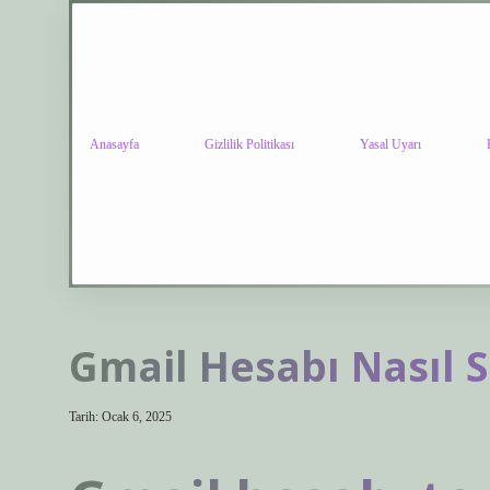
Anasayfa
Gizlilik Politikası
Yasal Uyarı
Gmail Hesabı Nasıl Si
Tarih: Ocak 6, 2025