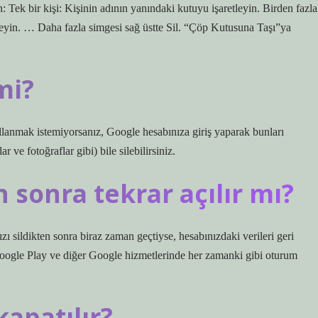
n: Tek bir kişi: Kişinin adının yanındaki kutuyu işaretleyin. Birden fazla
retleyin. … Daha fazla simgesi sağ üstte Sil. “Çöp Kutusuna Taşı”ya
mi?
llanmak istemiyorsanız, Google hesabınıza giriş yaparak bunları
r ve fotoğraflar gibi) bile silebilirsiniz.
 sonra tekrar açılır mı?
zı sildikten sonra biraz zaman geçtiyse, hesabınızdaki verileri geri
Google Play ve diğer Google hizmetlerinde her zamanki gibi oturum
apatılır?