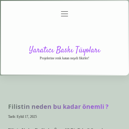
menüyü
Anasayfa
Gizlilik
Yasal
Hakkımızda
aç
Politikası
Uyarı
Yaratıcı Baskı Tüyoları
Projelerine renk katan neşeli fikirler!
Filistin neden bu kadar önemli ?
Tarih: Eylül 17, 2025