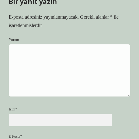
Bir yanıt yazın
E-posta adresiniz yayınlanmayacak.
Gerekli alanlar
*
ile
işaretlenmişlerdir
Yorum
İsim*
E-Posta*