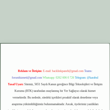
xper.xyz
elexbet giriş
Reklam ve İletişim:
E-mail:
backlinkpaneli@gmail.com
Teams:
forumhizmeti@gmail.com
Whatsapp: 0262 606 0 726
Telegram: @karabul
Yasal Uyarı:
Sitemiz, 5651 Sayılı Kanun gereğince Bilgi Teknolojileri ve İletişim
Kurumu (BTK) tarafından onaylanmış bir Yer Sağlayıcı olarak hizmet
vermektedir. Bu nedenle, sitedeki içerikleri proaktif olarak denetleme veya
araştırma yükümlülüğümüz bulunmamaktadır. Ancak, üyelerimiz yazdıkları