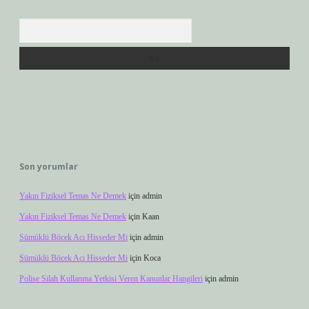
Arama
Son yorumlar
Yakın Fiziksel Temas Ne Demek
için
admin
Yakın Fiziksel Temas Ne Demek
için
Kaan
Sümüklü Böcek Acı Hisseder Mi
için
admin
Sümüklü Böcek Acı Hisseder Mi
için
Koca
Polise Silah Kullanma Yetkisi Veren Kanunlar Hangileri
için
admin