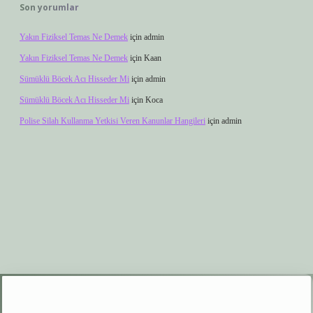
Son yorumlar
Yakın Fiziksel Temas Ne Demek
için
admin
Yakın Fiziksel Temas Ne Demek
için
Kaan
Sümüklü Böcek Acı Hisseder Mi
için
admin
Sümüklü Böcek Acı Hisseder Mi
için
Koca
Polise Silah Kullanma Yetkisi Veren Kanunlar Hangileri
için
admin
r.xyz
elexbet giriş