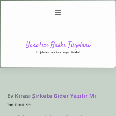
menüyü
Anasayfa
Gizlilik
Yasal
Hakkımızda
aç
Politikası
Uyarı
Yaratıcı Baskı Tüyoları
Projelerine renk katan neşeli fikirler!
Ev Kirası Şirkete Gider Yazılır Mı
Tarih: Ekim 6, 2024