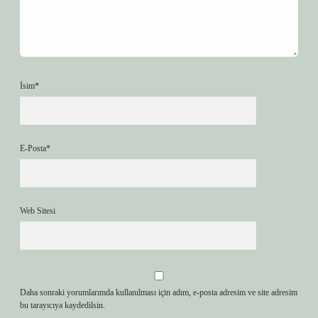
İsim*
E-Posta*
Web Sitesi
Daha sonraki yorumlarımda kullanılması için adım, e-posta adresim ve site adresim
bu tarayıcıya kaydedilsin.