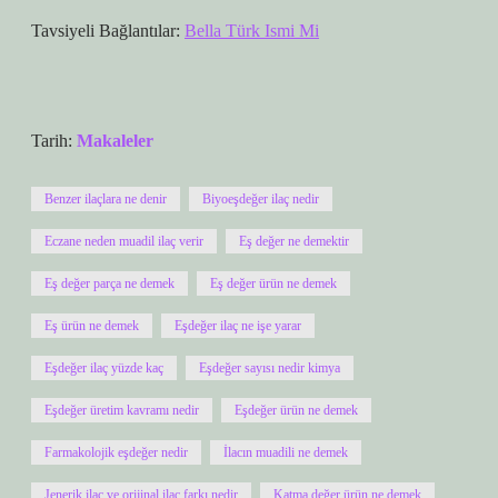
Tavsiyeli Bağlantılar:
Bella Türk Ismi Mi
Tarih:
Makaleler
Benzer ilaçlara ne denir
Biyoeşdeğer ilaç nedir
Eczane neden muadil ilaç verir
Eş değer ne demektir
Eş değer parça ne demek
Eş değer ürün ne demek
Eş ürün ne demek
Eşdeğer ilaç ne işe yarar
Eşdeğer ilaç yüzde kaç
Eşdeğer sayısı nedir kimya
Eşdeğer üretim kavramı nedir
Eşdeğer ürün ne demek
Farmakolojik eşdeğer nedir
İlacın muadili ne demek
Jenerik ilaç ve orijinal ilaç farkı nedir
Katma değer ürün ne demek