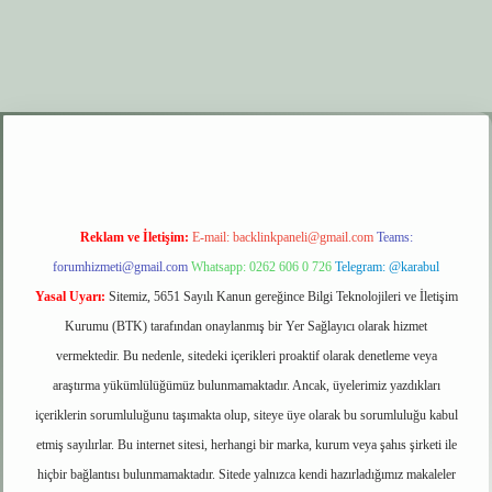
r.xyz
elexbet giriş
Reklam ve İletişim:
E-mail:
backlinkpaneli@gmail.com
Teams:
forumhizmeti@gmail.com
Whatsapp: 0262 606 0 726
Telegram: @karabul
Yasal Uyarı:
Sitemiz, 5651 Sayılı Kanun gereğince Bilgi Teknolojileri ve İletişim
Kurumu (BTK) tarafından onaylanmış bir Yer Sağlayıcı olarak hizmet
vermektedir. Bu nedenle, sitedeki içerikleri proaktif olarak denetleme veya
araştırma yükümlülüğümüz bulunmamaktadır. Ancak, üyelerimiz yazdıkları
içeriklerin sorumluluğunu taşımakta olup, siteye üye olarak bu sorumluluğu kabul
etmiş sayılırlar. Bu internet sitesi, herhangi bir marka, kurum veya şahıs şirketi ile
hiçbir bağlantısı bulunmamaktadır. Sitede yalnızca kendi hazırladığımız makaleler