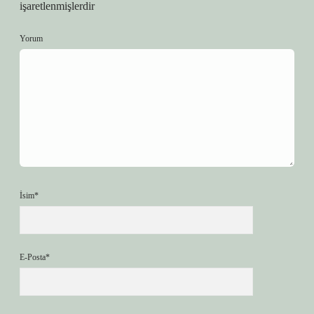
işaretlenmişlerdir
Yorum
İsim*
E-Posta*