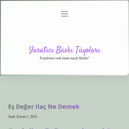
menüyü
Anasayfa
Gizlilik
Yasal
Hakkımızda
aç
Politikası
Uyarı
Yaratıcı Baskı Tüyoları
Projelerine renk katan neşeli fikirler!
Eş Değer Ilaç Ne Demek
Tarih: Kasım 1, 2024