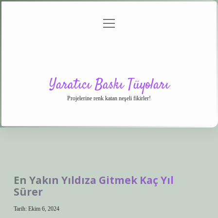
menüyü
Anasayfa
Gizlilik
Yasal
Hakkımızda
aç
Politikası
Uyarı
Yaratıcı Baskı Tüyoları
Projelerine renk katan neşeli fikirler!
En Yakın Yıldıza Gitmek Kaç Yıl
Sürer
Tarih: Ekim 6, 2024