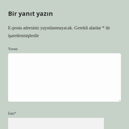
Bir yanıt yazın
E-posta adresiniz yayınlanmayacak.
Gerekli alanlar
*
ile
işaretlenmişlerdir
Yorum
İsim*