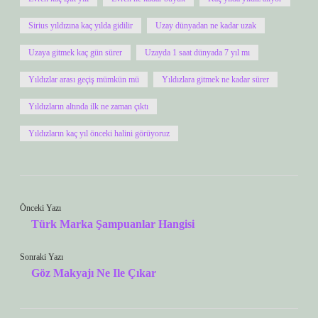
Sirius yıldızına kaç yılda gidilir
Uzay dünyadan ne kadar uzak
Uzaya gitmek kaç gün sürer
Uzayda 1 saat dünyada 7 yıl mı
Yıldızlar arası geçiş mümkün mü
Yıldızlara gitmek ne kadar sürer
Yıldızların altında ilk ne zaman çıktı
Yıldızların kaç yıl önceki halini görüyoruz
Önceki Yazı
Türk Marka Şampuanlar Hangisi
Sonraki Yazı
Göz Makyajı Ne Ile Çıkar