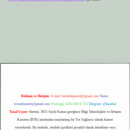
um
ilbet yeni giriş
betexper.xyz
elexbet giriş
Reklam ve İletişim:
E-mail:
backlinkpaneli@gmail.com
Teams:
forumhizmeti@gmail.com
Whatsapp: 0262 606 0 726
Telegram: @karabul
Yasal Uyarı:
Sitemiz, 5651 Sayılı Kanun gereğince Bilgi Teknolojileri ve İletişim
Kurumu (BTK) tarafından onaylanmış bir Yer Sağlayıcı olarak hizmet
vermektedir. Bu nedenle, sitedeki içerikleri proaktif olarak denetleme veya