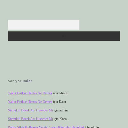
Arama
Son yorumlar
Yakın Fiziksel Temas Ne Demek
için
admin
Yakın Fiziksel Temas Ne Demek
için
Kaan
Sümüklü Böcek Acı Hisseder Mi
için
admin
Sümüklü Böcek Acı Hisseder Mi
için
Koca
Polise Silah Kullanma Yetkisi Veren Kanunlar Hangileri
için
admin