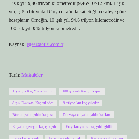
1 ışık yılı 9,46 trilyon kilometredir (9,46×10^12 km). 1 ışık
yılı, ışığın bir yılda Dünya etrafında kat ettiği mesafeye göre
hesaplanır. Örneğin, 10 ışık yılı 94,6 trilyon kilometredir ve
100 ışık yılı 946 trilyon kilometredir.
Kaynak:
egearsaofisi.com.tr
Tarih:
Makaleler
1 ışık yılı Kaç Yılda Gidilir
100 ışık yılı Kaç yıl Yapar
8 ışık Dakikası Kaç yıl eder
9 trilyon km kaç yıl eder
Bize en yakın yıldız hangisi
Dünyaya en yakın yıldız kaç km
En yakın gezegen kaç ışık yılı
En yakın yıldıza kaç yılda gidilir
Evren kaç ışık yılı
Evren ne kadar büyük
Kaç yılda yıldız alıyor