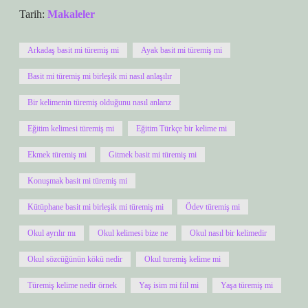
Tarih:
Makaleler
Arkadaş basit mi türemiş mi
Ayak basit mi türemiş mi
Basit mi türemiş mi birleşik mi nasıl anlaşılır
Bir kelimenin türemiş olduğunu nasıl anlarız
Eğitim kelimesi türemiş mi
Eğitim Türkçe bir kelime mi
Ekmek türemiş mi
Gitmek basit mi türemiş mi
Konuşmak basit mi türemiş mi
Kütüphane basit mi birleşik mi türemiş mi
Ödev türemiş mi
Okul ayrılır mı
Okul kelimesi bize ne
Okul nasıl bir kelimedir
Okul sözcüğünün kökü nedir
Okul turemiş kelime mi
Türemiş kelime nedir örnek
Yaş isim mi fiil mi
Yaşa türemiş mi