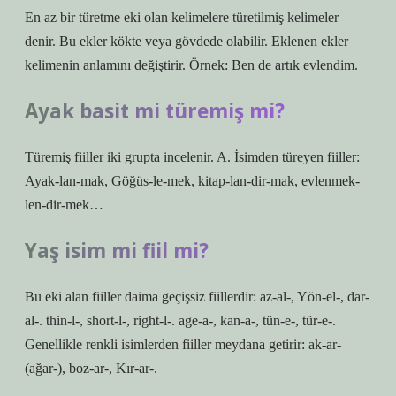
En az bir türetme eki olan kelimelere türetilmiş kelimeler
denir. Bu ekler kökte veya gövdede olabilir. Eklenen ekler
kelimenin anlamını değiştirir. Örnek: Ben de artık evlendim.
Ayak basit mi türemiş mi?
Türemiş fiiller iki grupta incelenir. A. İsimden türeyen fiiller:
Ayak-lan-mak, Göğüs-le-mek, kitap-lan-dir-mak, evlenmek-
len-dir-mek…
Yaş isim mi fiil mi?
Bu eki alan fiiller daima geçişsiz fiillerdir: az-al-, Yön-el-, dar-
al-. thin-l-, short-l-, right-l-. age-a-, kan-a-, tün-e-, tür-e-.
Genellikle renkli isimlerden fiiller meydana getirir: ak-ar-
(ağar-), boz-ar-, Kır-ar-.