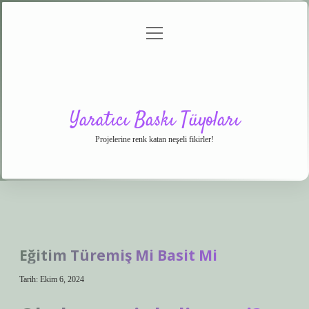
menüyü
Anasayfa
Gizlilik
Yasal
Hakkımızda
aç
Politikası
Uyarı
Yaratıcı Baskı Tüyoları
Projelerine renk katan neşeli fikirler!
Eğitim Türemiş Mi Basit Mi
Tarih: Ekim 6, 2024