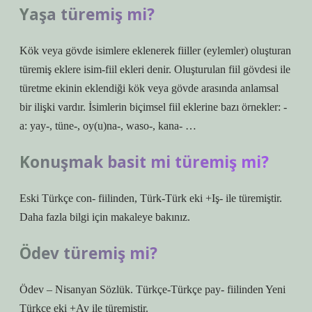
Yaşa türemiş mi?
Kök veya gövde isimlere eklenerek fiiller (eylemler) oluşturan
türemiş eklere isim-fiil ekleri denir. Oluşturulan fiil gövdesi ile
türetme ekinin eklendiği kök veya gövde arasında anlamsal
bir ilişki vardır. İsimlerin biçimsel fiil eklerine bazı örnekler: -
a: yay-, tüne-, oy(u)na-, waso-, kana- …
Konuşmak basit mi türemiş mi?
Eski Türkçe con- fiilinden, Türk-Türk eki +Iş- ile türemiştir.
Daha fazla bilgi için makaleye bakınız.
Ödev türemiş mi?
Ödev – Nisanyan Sözlük. Türkçe-Türkçe pay- fiilinden Yeni
Türkçe eki +Av ile türemiştir.