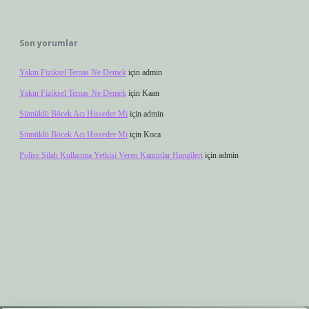
Son yorumlar
Yakın Fiziksel Temas Ne Demek
için
admin
Yakın Fiziksel Temas Ne Demek
için
Kaan
Sümüklü Böcek Acı Hisseder Mi
için
admin
Sümüklü Böcek Acı Hisseder Mi
için
Koca
Polise Silah Kullanma Yetkisi Veren Kanunlar Hangileri
için
admin
er.xyz
elexbet giriş