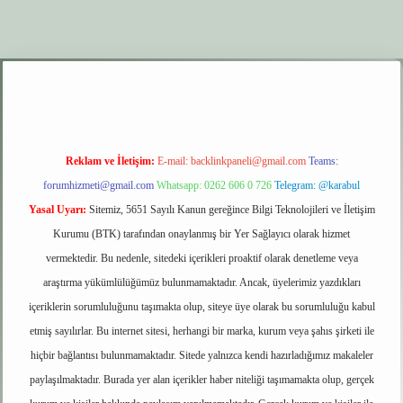
xper.xyz
elexbet giriş
Reklam ve İletişim:
E-mail:
backlinkpaneli@gmail.com
Teams:
forumhizmeti@gmail.com
Whatsapp: 0262 606 0 726
Telegram: @karabul
Yasal Uyarı:
Sitemiz, 5651 Sayılı Kanun gereğince Bilgi Teknolojileri ve İletişim
Kurumu (BTK) tarafından onaylanmış bir Yer Sağlayıcı olarak hizmet
vermektedir. Bu nedenle, sitedeki içerikleri proaktif olarak denetleme veya
araştırma yükümlülüğümüz bulunmamaktadır. Ancak, üyelerimiz yazdıkları
içeriklerin sorumluluğunu taşımakta olup, siteye üye olarak bu sorumluluğu kabul
etmiş sayılırlar. Bu internet sitesi, herhangi bir marka, kurum veya şahıs şirketi ile
hiçbir bağlantısı bulunmamaktadır. Sitede yalnızca kendi hazırladığımız makaleler
paylaşılmaktadır. Burada yer alan içerikler haber niteliği taşımamakta olup, gerçek