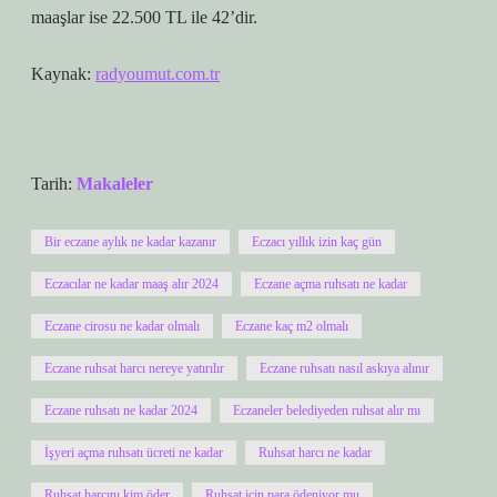
maaşlar ise 22.500 TL ile 42’dir.
Kaynak:
radyoumut.com.tr
Tarih:
Makaleler
Bir eczane aylık ne kadar kazanır
Eczacı yıllık izin kaç gün
Eczacılar ne kadar maaş alır 2024
Eczane açma ruhsatı ne kadar
Eczane cirosu ne kadar olmalı
Eczane kaç m2 olmalı
Eczane ruhsat harcı nereye yatırılır
Eczane ruhsatı nasıl askıya alınır
Eczane ruhsatı ne kadar 2024
Eczaneler belediyeden ruhsat alır mı
İşyeri açma ruhsatı ücreti ne kadar
Ruhsat harcı ne kadar
Ruhsat harcını kim öder
Ruhsat için para ödeniyor mu