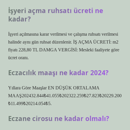
İşyeri açma ruhsatı ücreti ne
kadar?
İşyeri açılmasına karar verilmesi ve çalışma ruhsatı verilmesi
halinde aynı gün ruhsat düzenlenir. İŞ AÇMA ÜCRETİ: m2
fiyatı 228,80 TL DAMGA VERGİSİ: Mesleki faaliyete göre
ücret oranı.
Eczacılık maaşı ne kadar 2024?
Yıllara Göre Maaşlar EN DÜŞÜK ORTALAMA
MAAŞ202432.844₺41.055₺202322.259₺27.823₺20229.200
₺11.499₺20214.054₺5.
Eczane cirosu ne kadar olmalı?