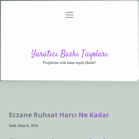
menüyü
Anasayfa
Gizlilik
Yasal
Hakkımızda
aç
Politikası
Uyarı
Yaratıcı Baskı Tüyoları
Projelerine renk katan neşeli fikirler!
Eczane Ruhsat Harcı Ne Kadar
Tarih: Ekim 6, 2024