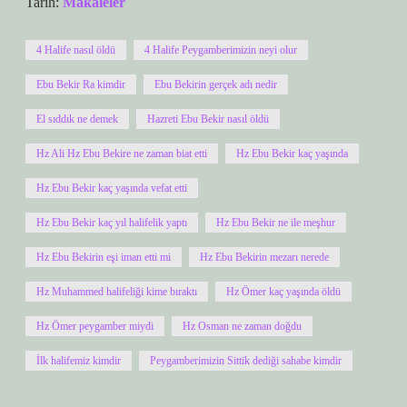
Tarih:
Makaleler
4 Halife nasıl öldü
4 Halife Peygamberimizin neyi olur
Ebu Bekir Ra kimdir
Ebu Bekirin gerçek adı nedir
El sıddık ne demek
Hazreti Ebu Bekir nasıl öldü
Hz Ali Hz Ebu Bekire ne zaman biat etti
Hz Ebu Bekir kaç yaşında
Hz Ebu Bekir kaç yaşında vefat etti
Hz Ebu Bekir kaç yıl halifelik yaptı
Hz Ebu Bekir ne ile meşhur
Hz Ebu Bekirin eşi iman etti mi
Hz Ebu Bekirin mezarı nerede
Hz Muhammed halifeliği kime bıraktı
Hz Ömer kaç yaşında öldü
Hz Ömer peygamber miydi
Hz Osman ne zaman doğdu
İlk halifemiz kimdir
Peygamberimizin Sittik dediği sahabe kimdir