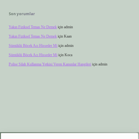
Son yorumlar
Yakın Fiziksel Temas Ne Demek
için
admin
Yakın Fiziksel Temas Ne Demek
için
Kaan
Sümüklü Böcek Acı Hisseder Mi
için
admin
Sümüklü Böcek Acı Hisseder Mi
için
Koca
Polise Silah Kullanma Yetkisi Veren Kanunlar Hangileri
için
admin
r.xyz
elexbet giriş