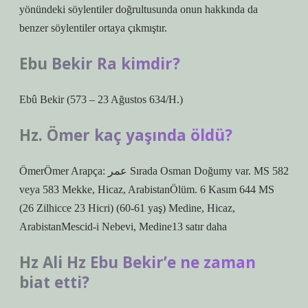
yönündeki söylentiler doğrultusunda onun hakkında da
benzer söylentiler ortaya çıkmıştır.
Ebu Bekir Ra kimdir?
Ebû Bekir (573 – 23 Ağustos 634/H.)
Hz. Ömer kaç yaşında öldü?
ÖmerÖmer Arapça: عمر Sırada Osman Doğumy var. MS 582
veya 583 Mekke, Hicaz, ArabistanÖlüm. 6 Kasım 644 MS
(26 Zilhicce 23 Hicri) (60-61 yaş) Medine, Hicaz,
ArabistanMescid-i Nebevi, Medine13 satır daha
Hz Ali Hz Ebu Bekir’e ne zaman
biat etti?