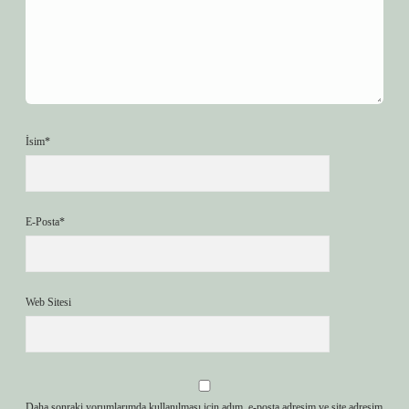
İsim*
E-Posta*
Web Sitesi
Daha sonraki yorumlarımda kullanılması için adım, e-posta adresim ve site adresim