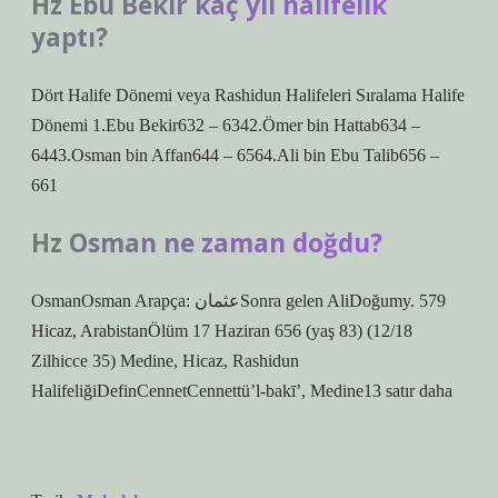
Hz Ebu Bekir kaç yıl halifelik
yaptı?
Dört Halife Dönemi veya Rashidun Halifeleri Sıralama Halife
Dönemi 1.Ebu Bekir632 – 6342.Ömer bin Hattab634 –
6443.Osman bin Affan644 – 6564.Ali bin Ebu Talib656 –
661
Hz Osman ne zaman doğdu?
OsmanOsman Arapça: عثمانSonra gelen AliDoğumy. 579
Hicaz, ArabistanÖlüm 17 Haziran 656 (yaş 83) (12/18
Zilhicce 35) Medine, Hicaz, Rashidun
HalifeliğiDefinCennetCennettü’l-bakī’, Medine13 satır daha