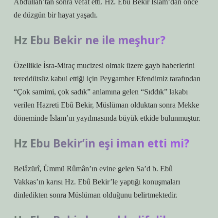
Abdullah’tan sonra vefat etti. Hz. Ebu Bekir İslam’dan önce
de düzgün bir hayat yaşadı.
Hz Ebu Bekir ne ile meşhur?
Özellikle İsra-Miraç mucizesi olmak üzere gayb haberlerini
tereddütsüz kabul ettiği için Peygamber Efendimiz tarafından
“Çok samimi, çok sadık” anlamına gelen “Sıddık” lakabı
verilen Hazreti Ebû Bekir, Müslüman olduktan sonra Mekke
döneminde İslam’ın yayılmasında büyük etkide bulunmuştur.
Hz Ebu Bekir’in eşi iman etti mi?
Belâzürî, Ümmü Rûmân’ın evine gelen Sa’d b. Ebû
Vakkas’ın karısı Hz. Ebû Bekir’le yaptığı konuşmaları
dinledikten sonra Müslüman olduğunu belirtmektedir.