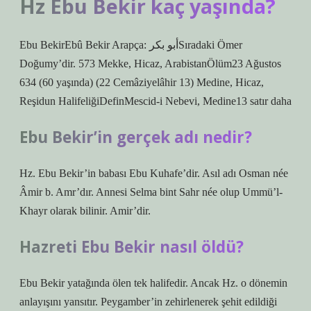
Hz Ebu Bekir kaç yaşında?
Ebu BekirEbû Bekir Arapça: أبو بكرSıradaki Ömer
Doğumy’dir. 573 Mekke, Hicaz, ArabistanÖlüm23 Ağustos
634 (60 yaşında) (22 Cemâziyelâhir 13) Medine, Hicaz,
Reşidun HalifeliğiDefinMescid-i Nebevi, Medine13 satır daha
Ebu Bekir’in gerçek adı nedir?
Hz. Ebu Bekir’in babası Ebu Kuhafe’dir. Asıl adı Osman née
Âmir b. Amr’dır. Annesi Selma bint Sahr née olup Ummü’l-
Khayr olarak bilinir. Amir’dir.
Hazreti Ebu Bekir nasıl öldü?
Ebu Bekir yatağında ölen tek halifedir. Ancak Hz. o dönemin
anlayışını yansıtır. Peygamber’in zehirlenerek şehit edildiği