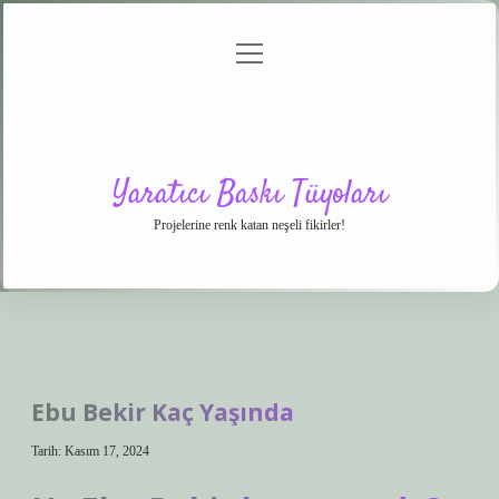
menüyü
Anasayfa
Gizlilik
Yasal
Hakkımızda
aç
Politikası
Uyarı
Yaratıcı Baskı Tüyoları
Projelerine renk katan neşeli fikirler!
Ebu Bekir Kaç Yaşında
Tarih: Kasım 17, 2024