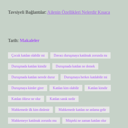
Tavsiyeli Bağlantılar:
Ailenin Özellikleri Nelerdir Kısaca
Tarih:
Makaleler
Çocuk katılan olabilir mi
Davacı duruşmaya katılmak zorunda mı
Duruşmada katılan kimdir
Duruşmada katılan ne demek
Duruşmada katılan nerede durur
Duruşmaya herkes katılabilir mi
Duruşmaya kimler girer
Katılan kim olabilir
Katılan kimdir
Katılan ölürse ne olur
Katılan sanık nedir
Mahkemede ilk kim dinlenir
Mahkemede katılan ne anlama gelir
Mahkemeye katılmak zorunlu mu
Müşteki ne zaman katılan olur