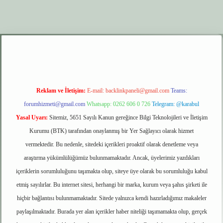
xyz
elexbet giriş
Reklam ve İletişim:
E-mail:
backlinkpaneli@gmail.com
Teams:
forumhizmeti@gmail.com
Whatsapp: 0262 606 0 726
Telegram: @karabul
Yasal Uyarı:
Sitemiz, 5651 Sayılı Kanun gereğince Bilgi Teknolojileri ve İletişim
Kurumu (BTK) tarafından onaylanmış bir Yer Sağlayıcı olarak hizmet
vermektedir. Bu nedenle, sitedeki içerikleri proaktif olarak denetleme veya
araştırma yükümlülüğümüz bulunmamaktadır. Ancak, üyelerimiz yazdıkları
içeriklerin sorumluluğunu taşımakta olup, siteye üye olarak bu sorumluluğu kabul
etmiş sayılırlar. Bu internet sitesi, herhangi bir marka, kurum veya şahıs şirketi ile
hiçbir bağlantısı bulunmamaktadır. Sitede yalnızca kendi hazırladığımız makaleler
paylaşılmaktadır. Burada yer alan içerikler haber niteliği taşımamakta olup, gerçek