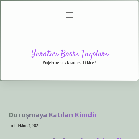
menüyü
Anasayfa
Gizlilik
Yasal
Hakkımızda
aç
Politikası
Uyarı
Yaratıcı Baskı Tüyoları
Projelerine renk katan neşeli fikirler!
Duruşmaya Katılan Kimdir
Tarih: Ekim 24, 2024