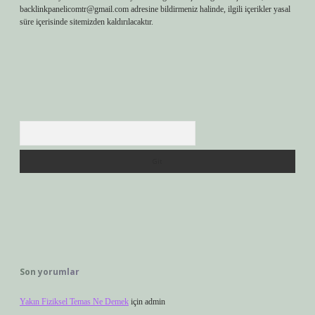
backlinkpanelicomtr@gmail.com
adresine bildirmeniz halinde, ilgili içerikler yasal
süre içerisinde sitemizden kaldırılacaktır.
Arama
Son yorumlar
Yakın Fiziksel Temas Ne Demek
için
admin