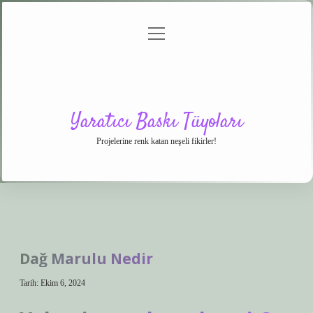
menüyü
Anasayfa
Gizlilik
Yasal
Hakkımızda
aç
Politikası
Uyarı
Yaratıcı Baskı Tüyoları
Projelerine renk katan neşeli fikirler!
Dağ Marulu Nedir
Tarih: Ekim 6, 2024