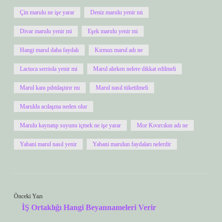
Çin marulu ne işe yarar
Deniz marulu yenir mi
Divar marulu yenir mi
Eşek marulu yenir mi
Hangi marul daha faydalı
Kırmızı marul adı ne
Lactuca serriola yenir mi
Marul alırken nelere dikkat edilmeli
Marul kanı pıhtılaştırır mı
Marul nasıl tüketilmeli
Marulda acılaşma neden olur
Marulu kaynatıp suyunu içmek ne işe yarar
Mor Kıvırcıkın adı ne
Yabani marul nasıl yenir
Yabani marulun faydaları nelerdir
Önceki Yazı
İŞ Ortaklığı Hangi Beyannameleri Verir