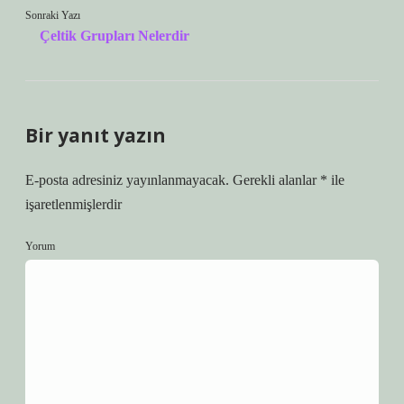
Sonraki Yazı
Çeltik Grupları Nelerdir
Bir yanıt yazın
E-posta adresiniz yayınlanmayacak.
Gerekli alanlar
*
ile
işaretlenmişlerdir
Yorum