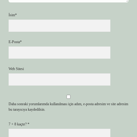
İsim*
E-Posta*
Web Sitesi
Daha sonraki yorumlarımda kullanılması için adım, e-posta adresim ve site adresim
bu tarayıcıya kaydedilsin.
7 + 8 kaçtır?
*