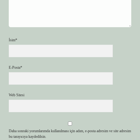
İsim*
E-Posta*
Web Sitesi
Daha sonraki yorumlarımda kullanılması için adım, e-posta adresim ve site adresim
bu tarayıcıya kaydedilsin.