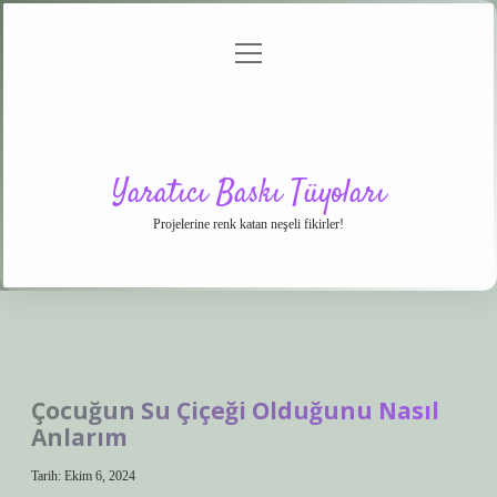
menüyü
Anasayfa
Gizlilik
Yasal
Hakkımızda
aç
Politikası
Uyarı
Yaratıcı Baskı Tüyoları
Projelerine renk katan neşeli fikirler!
Çocuğun Su Çiçeği Olduğunu Nasıl
Anlarım
Tarih: Ekim 6, 2024