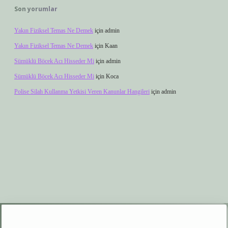
Son yorumlar
Yakın Fiziksel Temas Ne Demek
için
admin
Yakın Fiziksel Temas Ne Demek
için
Kaan
Sümüklü Böcek Acı Hisseder Mi
için
admin
Sümüklü Böcek Acı Hisseder Mi
için
Koca
Polise Silah Kullanma Yetkisi Veren Kanunlar Hangileri
için
admin
xyz
elexbet giriş