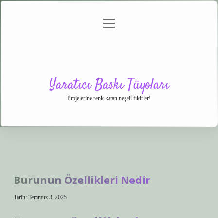
menüyü
Anasayfa
Gizlilik
Yasal
Hakkımızda
aç
Politikası
Uyarı
Yaratıcı Baskı Tüyoları
Projelerine renk katan neşeli fikirler!
Burunun Özellikleri Nedir
Tarih: Temmuz 3, 2025