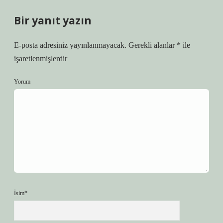
Bir yanıt yazın
E-posta adresiniz yayınlanmayacak.
Gerekli alanlar
*
ile
işaretlenmişlerdir
Yorum
İsim*