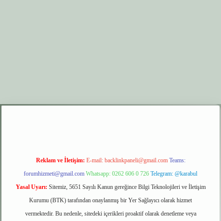
per.xyz
elexbet giriş
Reklam ve İletişim:
E-mail:
backlinkpaneli@gmail.com
Teams:
forumhizmeti@gmail.com
Whatsapp: 0262 606 0 726
Telegram: @karabul
Yasal Uyarı:
Sitemiz, 5651 Sayılı Kanun gereğince Bilgi Teknolojileri ve İletişim
Kurumu (BTK) tarafından onaylanmış bir Yer Sağlayıcı olarak hizmet
vermektedir. Bu nedenle, sitedeki içerikleri proaktif olarak denetleme veya