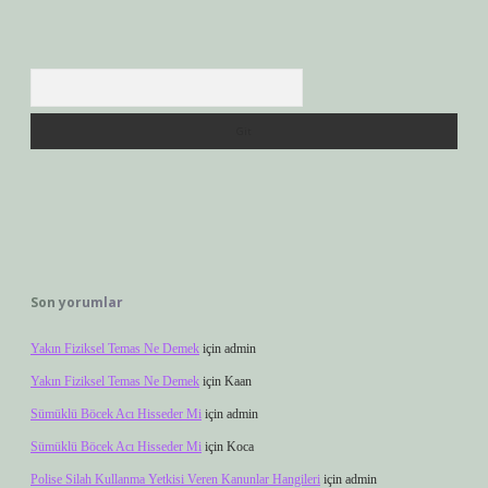
Arama
Son yorumlar
Yakın Fiziksel Temas Ne Demek
için
admin
Yakın Fiziksel Temas Ne Demek
için
Kaan
Sümüklü Böcek Acı Hisseder Mi
için
admin
Sümüklü Böcek Acı Hisseder Mi
için
Koca
Polise Silah Kullanma Yetkisi Veren Kanunlar Hangileri
için
admin