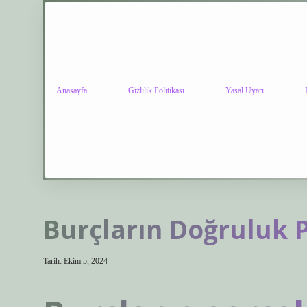
Anasayfa
Gizlilik Politikası
Yasal Uyarı
Burçların Doğruluk P
Tarih: Ekim 5, 2024