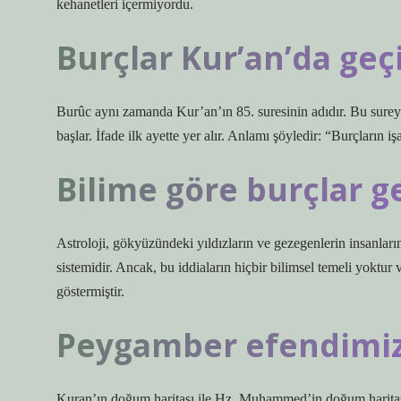
kehanetleri içermiyordu.
Burçlar Kur’an’da ge
Burûc aynı zamanda Kur’an’ın 85. suresinin adıdır. Bu sure
başlar. İfade ilk ayette yer alır. Anlamı şöyledir: “Burçları
Bilime göre burçlar g
Astroloji, gökyüzündeki yıldızların ve gezegenlerin insanların 
sistemidir. Ancak, bu iddiaların hiçbir bilimsel temeli yoktur
göstermiştir.
Peygamber efendimiz
Kuran’ın doğum haritası ile Hz. Muhammed’in doğum haritası a