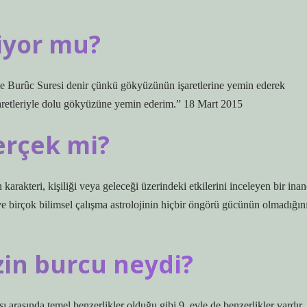
çiyor mu?
ye Burûc Suresi denir çünkü gökyüzünün işaretlerine yemin ederek
n işaretleriyle dolu gökyüzüne yemin ederim.” 18 Mart 2015
erçek mi?
karakteri, kişiliği veya geleceği üzerindeki etkilerini inceleyen bir inan
 ve birçok bilimsel çalışma astrolojinin hiçbir öngörü gücünün olmadığın
in burcu neydi?
rasında temel benzerlikler olduğu gibi 9. evle de benzerlikler vardır.