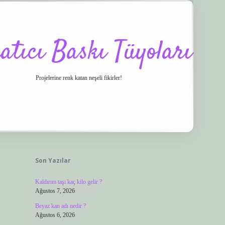
atıcı Baskı Tüyoları
Projelerine renk katan neşeli fikirler!
Sidebar
.co/
vdcasino
ilbet.casino
ilbet giriş yapamıyorum
ilbet yeni giriş
betexper.
Son Yazılar
Kaldırım taşı kaç kilo gelir ?
Ağustos 7, 2026
Beyaz kan adı nedir ?
Ağustos 6, 2026