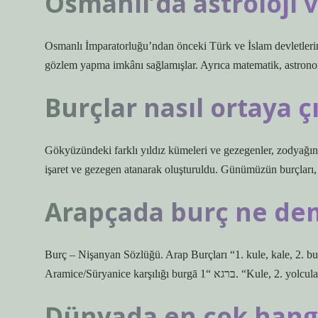
Osmanlı’da astroloji 
Osmanlı İmparatorluğu’ndan önceki Türk ve İslam devletlerind
gözlem yapma imkânı sağlamışlar. Ayrıca matematik, astronomi 
Burçlar nasıl ortaya ç
Gökyüzündeki farklı yıldız kümeleri ve gezegenler, zodyağın f
işaret ve gezegen atanarak oluşturuldu. Günümüzün burçları,
Arapçada burç ne de
Burç – Nişanyan Sözlüğü. Arap Burçları “1. kule, kale, 2. bu
Aramice/Süryanice karşılığı bur
Dünyada en çok hangi