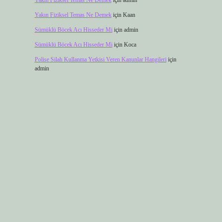
Yakın Fiziksel Temas Ne Demek
için
admin
Yakın Fiziksel Temas Ne Demek
için
Kaan
Sümüklü Böcek Acı Hisseder Mi
için
admin
Sümüklü Böcek Acı Hisseder Mi
için
Koca
Polise Silah Kullanma Yetkisi Veren Kanunlar Hangileri
için
admin