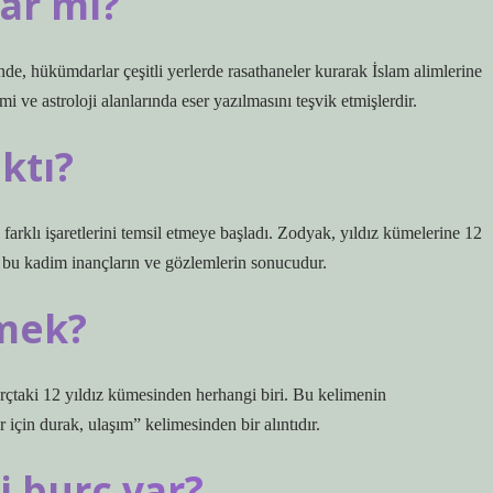
var mı?
e, hükümdarlar çeşitli yerlerde rasathaneler kurarak İslam alimlerine
ve astroloji alanlarında eser yazılmasını teşvik etmişlerdir.
ıktı?
arklı işaretlerini temsil etmeye başladı. Zodyak, yıldız kümelerine 12
 bu kadim inançların ve gözlemlerin sonucudur.
mek?
rçtaki 12 yıldız kümesinden herhangi biri. Bu kelimenin
gā ברגא “1. “Kule, 2. yolcular için durak, ulaşım” kelimesinden bir alıntıdır.
 burç var?