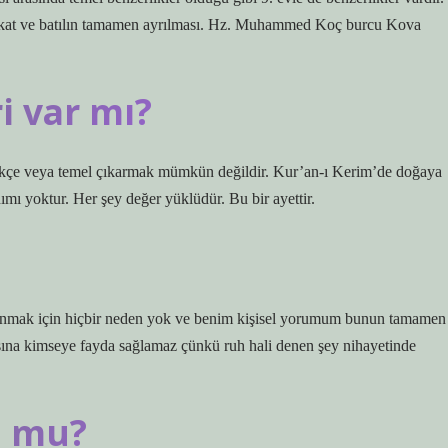
hakikat ve batılın tamamen ayrılması. Hz. Muhammed Koç burcu Kova
i var mı?
rekçe veya temel çıkarmak mümkün değildir. Kur’an-ı Kerim’de doğaya
anımı yoktur. Her şey değer yüklüdür. Bu bir ayettir.
inanmak için hiçbir neden yok ve benim kişisel yorumum bunun tamamen
aşına kimseye fayda sağlamaz çünkü ruh hali denen şey nihayetinde
u mu?