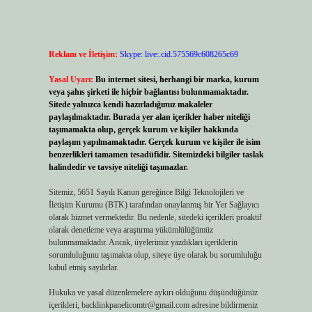
Reklam ve İletişim:
Skype: live:.cid.575569c608265c69
Yasal Uyarı:
Bu internet sitesi, herhangi bir marka, kurum
veya şahıs şirketi ile hiçbir bağlantısı bulunmamaktadır.
Sitede yalnızca kendi hazırladığımız makaleler
paylaşılmaktadır. Burada yer alan içerikler haber niteliği
taşımamakta olup, gerçek kurum ve kişiler hakkında
paylaşım yapılmamaktadır. Gerçek kurum ve kişiler ile isim
benzerlikleri tamamen tesadüfidir. Sitemizdeki bilgiler taslak
halindedir ve tavsiye niteliği taşımazlar.
Sitemiz, 5651 Sayılı Kanun gereğince Bilgi Teknolojileri ve
İletişim Kurumu (BTK) tarafından onaylanmış bir Yer Sağlayıcı
olarak hizmet vermektedir. Bu nedenle, sitedeki içerikleri proaktif
olarak denetleme veya araştırma yükümlülüğümüz
bulunmamaktadır. Ancak, üyelerimiz yazdıkları içeriklerin
sorumluluğunu taşımakta olup, siteye üye olarak bu sorumluluğu
kabul etmiş sayılırlar.
Hukuka ve yasal düzenlemelere aykırı olduğunu düşündüğünüz
içerikleri,
backlinkpanelicomtr@gmail.com
adresine bildirmeniz