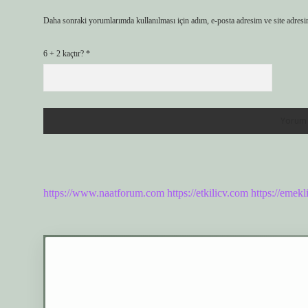
Daha sonraki yorumlarımda kullanılması için adım, e-posta adresim ve site adresi
6 + 2 kaçtır?
*
https://www.naatforum.com
https://etkilicv.com
https://emek