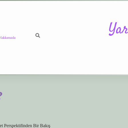
Yar
Hakkımızda
https://bet
?
et Perspektifinden Bir Bakış