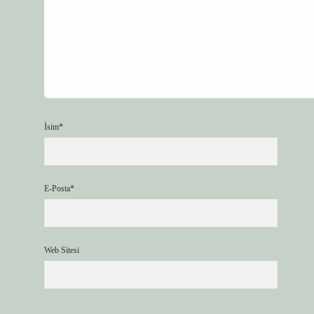
İsim*
E-Posta*
Web Sitesi