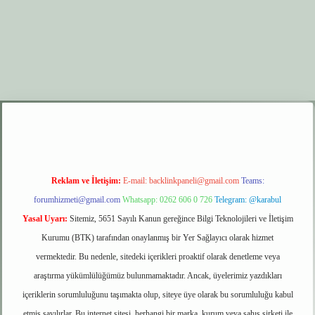
xyz
elexbet giriş
Reklam ve İletişim:
E-mail:
backlinkpaneli@gmail.com
Teams:
forumhizmeti@gmail.com
Whatsapp: 0262 606 0 726
Telegram: @karabul
Yasal Uyarı:
Sitemiz, 5651 Sayılı Kanun gereğince Bilgi Teknolojileri ve İletişim
Kurumu (BTK) tarafından onaylanmış bir Yer Sağlayıcı olarak hizmet
vermektedir. Bu nedenle, sitedeki içerikleri proaktif olarak denetleme veya
araştırma yükümlülüğümüz bulunmamaktadır. Ancak, üyelerimiz yazdıkları
içeriklerin sorumluluğunu taşımakta olup, siteye üye olarak bu sorumluluğu kabul
etmiş sayılırlar. Bu internet sitesi, herhangi bir marka, kurum veya şahıs şirketi ile