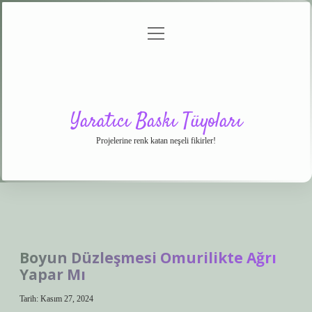
menüyü
Anasayfa
Gizlilik
Yasal
Hakkımızda
aç
Politikası
Uyarı
Yaratıcı Baskı Tüyoları
Projelerine renk katan neşeli fikirler!
Boyun Düzleşmesi Omurilikte Ağrı
Yapar Mı
Tarih: Kasım 27, 2024