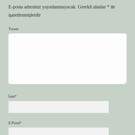
E-posta adresiniz yayınlanmayacak.
Gerekli alanlar
*
ile
işaretlenmişlerdir
Yorum
İsim*
E-Posta*