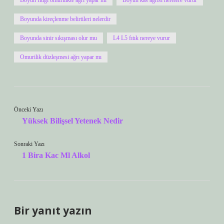
Boyun fıtığı omurilikte ağrı yapar mı
Boyun kas ağrısı nerelere vurur
Boyunda kireçlenme belirtileri nelerdir
Boyunda sinir sıkışması olur mu
L4 L5 fıtık nereye vurur
Omurilik düzleşmesi ağrı yapar mı
Önceki Yazı
Yüksek Bilişsel Yetenek Nedir
Sonraki Yazı
1 Bira Kac Ml Alkol
Bir yanıt yazın