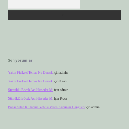
Arama
Son yorumlar
Yakın Fiziksel Temas Ne Demek
için
admin
Yakın Fiziksel Temas Ne Demek
için
Kaan
Sümüklü Böcek Acı Hisseder Mi
için
admin
Sümüklü Böcek Acı Hisseder Mi
için
Koca
Polise Silah Kullanma Yetkisi Veren Kanunlar Hangileri
için
admin