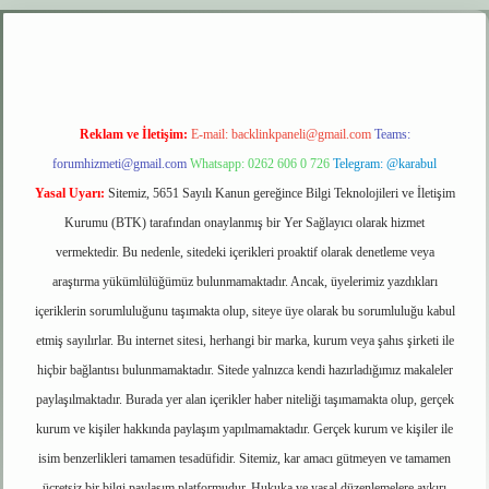
xyz
elexbet giriş
Reklam ve İletişim:
E-mail:
backlinkpaneli@gmail.com
Teams:
forumhizmeti@gmail.com
Whatsapp: 0262 606 0 726
Telegram: @karabul
Yasal Uyarı:
Sitemiz, 5651 Sayılı Kanun gereğince Bilgi Teknolojileri ve İletişim
Kurumu (BTK) tarafından onaylanmış bir Yer Sağlayıcı olarak hizmet
vermektedir. Bu nedenle, sitedeki içerikleri proaktif olarak denetleme veya
araştırma yükümlülüğümüz bulunmamaktadır. Ancak, üyelerimiz yazdıkları
içeriklerin sorumluluğunu taşımakta olup, siteye üye olarak bu sorumluluğu kabul
etmiş sayılırlar. Bu internet sitesi, herhangi bir marka, kurum veya şahıs şirketi ile
hiçbir bağlantısı bulunmamaktadır. Sitede yalnızca kendi hazırladığımız makaleler
paylaşılmaktadır. Burada yer alan içerikler haber niteliği taşımamakta olup, gerçek
kurum ve kişiler hakkında paylaşım yapılmamaktadır. Gerçek kurum ve kişiler ile
isim benzerlikleri tamamen tesadüfidir. Sitemiz, kar amacı gütmeyen ve tamamen
ücretsiz bir bilgi paylaşım platformudur. Hukuka ve yasal düzenlemelere aykırı