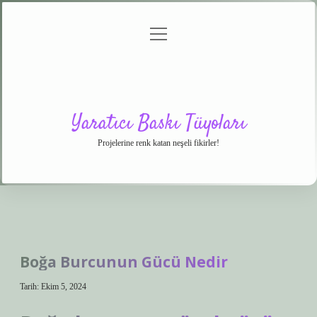
menüyü
Anasayfa
Gizlilik
Yasal
Hakkımızda
aç
Politikası
Uyarı
Yaratıcı Baskı Tüyoları
Projelerine renk katan neşeli fikirler!
Boğa Burcunun Gücü Nedir
Tarih: Ekim 5, 2024