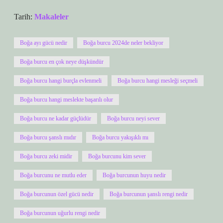
Tarih:
Makaleler
Boğa ayı gücü nedir
Boğa burcu 2024de neler bekliyor
Boğa burcu en çok neye düşkündür
Boğa burcu hangi burçla evlenmeli
Boğa burcu hangi mesleği seçmeli
Boğa burcu hangi meslekte başarılı olur
Boğa burcu ne kadar güçlüdür
Boğa burcu neyi sever
Boğa burcu şanslı mıdır
Boğa burcu yakışıklı mı
Boğa burcu zeki midir
Boğa burcunu kim sever
Boğa burcunu ne mutlu eder
Boğa burcunun huyu nedir
Boğa burcunun özel gücü nedir
Boğa burcunun şanslı rengi nedir
Boğa burcunun uğurlu rengi nedir