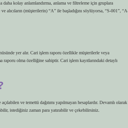
ya daha kolay anlamlandırma, anlama ve filtreleme için gruplara
ile ve alıcıların (müşterilerin) “A” ile başladığını söylüyorsa, “S-001”, “A
ünde yer alır. Cari işlem raporu özellikle müşterilerle veya
a raporu olma özelliğine sahiptir. Cari işlem kayıtlarındaki detaylı
?
e açılabilen ve temettü dağıtımı yapılmayan hesaplardır. Devamlı olarak
ilir, istediğiniz zaman para yatırabilir ve çekebilirsiniz.