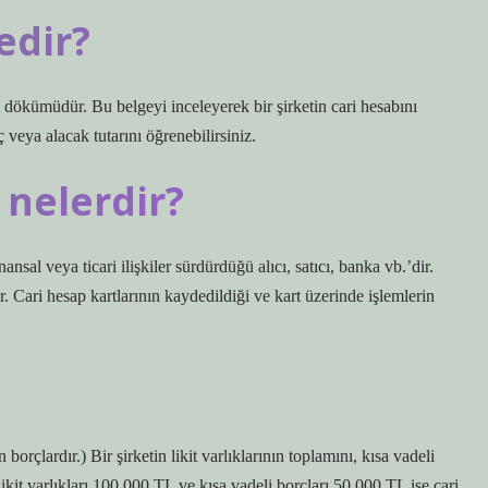
edir?
m dökümüdür. Bu belgeyi inceleyerek bir şirketin cari hesabını
ç veya alacak tutarını öğrenebilirsiniz.
i nelerdir?
ansal veya ticari ilişkiler sürdürdüğü alıcı, satıcı, banka vb.’dir.
r. Cari hesap kartlarının kaydedildiği ve kart üzerinde işlemlerin
 borçlardır.) Bir şirketin likit varlıklarının toplamını, kısa vadeli
ikit varlıkları 100.000 TL ve kısa vadeli borçları 50.000 TL ise cari