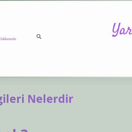
Yar
Hakkımızda
gileri Nelerdir