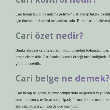
Cari hesap takibi ne anlama geliyor? Cari hesap takibi, özellikle
için önemli bir kontrol mekanizmasıdır. Borç-alacak bakiyenizi
Cari özet nedir?
Banka ekstresi cari hesapların görüntülendiği bölümdür. Cari 
hesap ekstresidir. Cari banka ekstresi örneği incelendiğinde; 
görüntülenebilir.
Cari belge ne demek?
Cari hesap belgeleri, işletme sahiplerinin müşterileri veya tedar
arasında fatura, teslimat notu, sipariş formu, ödeme makbuzu 
eksiksiz olması için son derece önemlidir.