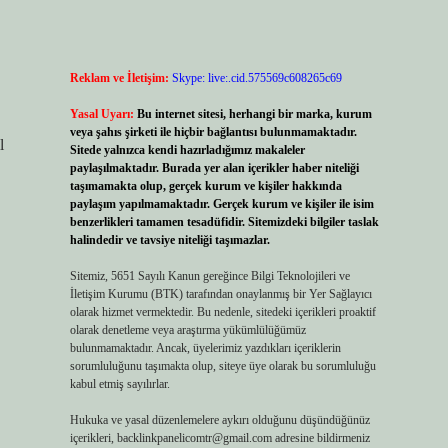
Reklam ve İletişim:
Skype: live:.cid.575569c608265c69
Yasal Uyarı:
Bu internet sitesi, herhangi bir marka, kurum
veya şahıs şirketi ile hiçbir bağlantısı bulunmamaktadır.
l
Sitede yalnızca kendi hazırladığımız makaleler
paylaşılmaktadır. Burada yer alan içerikler haber niteliği
taşımamakta olup, gerçek kurum ve kişiler hakkında
paylaşım yapılmamaktadır. Gerçek kurum ve kişiler ile isim
benzerlikleri tamamen tesadüfidir. Sitemizdeki bilgiler taslak
halindedir ve tavsiye niteliği taşımazlar.
Sitemiz, 5651 Sayılı Kanun gereğince Bilgi Teknolojileri ve
İletişim Kurumu (BTK) tarafından onaylanmış bir Yer Sağlayıcı
olarak hizmet vermektedir. Bu nedenle, sitedeki içerikleri proaktif
olarak denetleme veya araştırma yükümlülüğümüz
bulunmamaktadır. Ancak, üyelerimiz yazdıkları içeriklerin
sorumluluğunu taşımakta olup, siteye üye olarak bu sorumluluğu
kabul etmiş sayılırlar.
Hukuka ve yasal düzenlemelere aykırı olduğunu düşündüğünüz
içerikleri,
backlinkpanelicomtr@gmail.com
adresine bildirmeniz