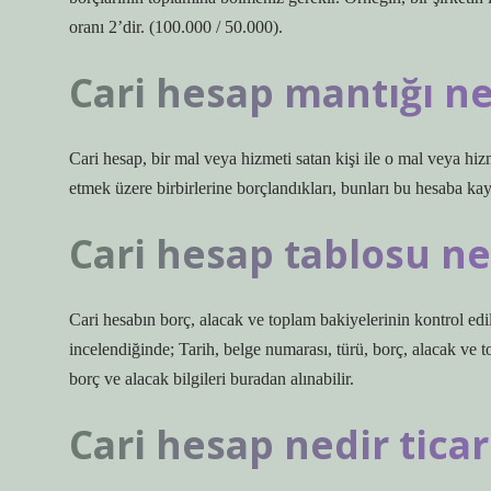
oranı 2’dir. (100.000 / 50.000).
Cari hesap mantığı ne
Cari hesap, bir mal veya hizmeti satan kişi ile o mal veya hizm
etmek üzere birbirlerine borçlandıkları, bunları bu hesaba kay
Cari hesap tablosu ne
Cari hesabın borç, alacak ve toplam bakiyelerinin kontrol edil
incelendiğinde; Tarih, belge numarası, türü, borç, alacak ve 
borç ve alacak bilgileri buradan alınabilir.
Cari hesap nedir tic