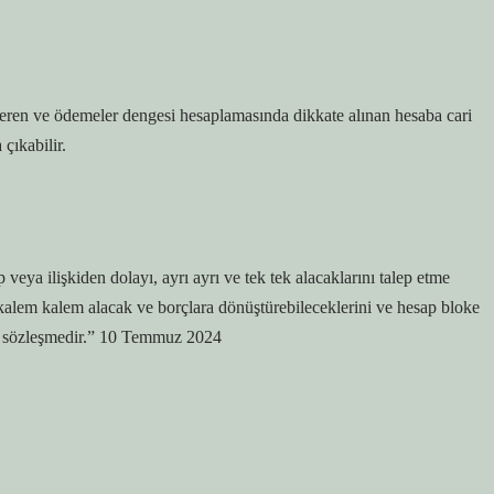
nı içeren ve ödemeler dengesi hesaplamasında dikkate alınan hesaba cari
 çıkabilir.
 veya ilişkiden dolayı, ayrı ayrı ve tek tek alacaklarını talep etme
rı kalem kalem alacak ve borçlara dönüştürebileceklerini ve hesap bloke
 bir sözleşmedir.” 10 Temmuz 2024