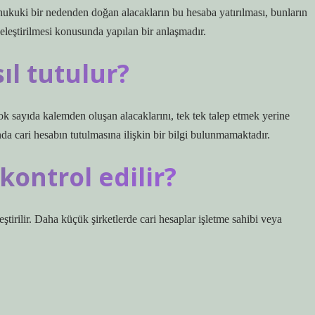
eya hukuki bir nedenden doğan alacakların bu hesaba yatırılması, bunların
beleştirilmesi konusunda yapılan bir anlaşmadır.
ıl tutulur?
ok sayıda kalemden oluşan alacaklarını, tek tek talep etmek yerine
da cari hesabın tutulmasına ilişkin bir bilgi bulunmamaktadır.
kontrol edilir?
irilir. Daha küçük şirketlerde cari hesaplar işletme sahibi veya