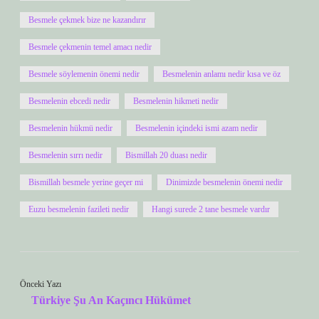
Besmele çekmek bize ne kazandırır
Besmele çekmenin temel amacı nedir
Besmele söylemenin önemi nedir
Besmelenin anlamı nedir kısa ve öz
Besmelenin ebcedi nedir
Besmelenin hikmeti nedir
Besmelenin hükmü nedir
Besmelenin içindeki ismi azam nedir
Besmelenin sırrı nedir
Bismillah 20 duası nedir
Bismillah besmele yerine geçer mi
Dinimizde besmelenin önemi nedir
Euzu besmelenin fazileti nedir
Hangi surede 2 tane besmele vardır
Önceki Yazı
Türkiye Şu An Kaçıncı Hükümet