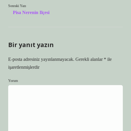
Sonraki Yazı
Pisa Nerenin Ilçesi
Bir yanıt yazın
E-posta adresiniz yayınlanmayacak.
Gerekli alanlar
*
ile
işaretlenmişlerdir
Yorum