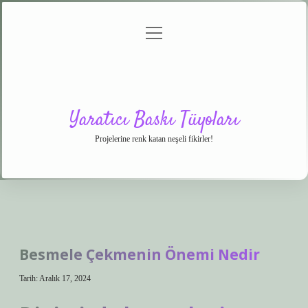
menüyü
Anasayfa
Gizlilik
Yasal
Hakkımızda
aç
Politikası
Uyarı
Yaratıcı Baskı Tüyoları
Projelerine renk katan neşeli fikirler!
Besmele Çekmenin Önemi Nedir
Tarih: Aralık 17, 2024