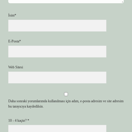
İsim*
E-Posta*
Web Sitesi
Daha sonraki yorumlarımda kullanılması için adım, e-posta adresim ve site adresim
bu tarayıcıya kaydedilsin.
10 - 4 kaçtır?
*