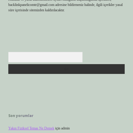
backlinkpanelicomtr@gmail.com
adresine bildirmeniz halinde, ilgili içerikler yasal
süre içerisinde sitemizden kaldırılacaktır.
Arama
Son yorumlar
Yakın Fiziksel Temas Ne Demek
için
admin