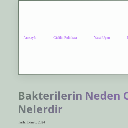
Anasayfa
Gizlilik Politikası
Yasal Uyarı
Bakterilerin Neden 
Nelerdir
Tarih: Ekim 6, 2024