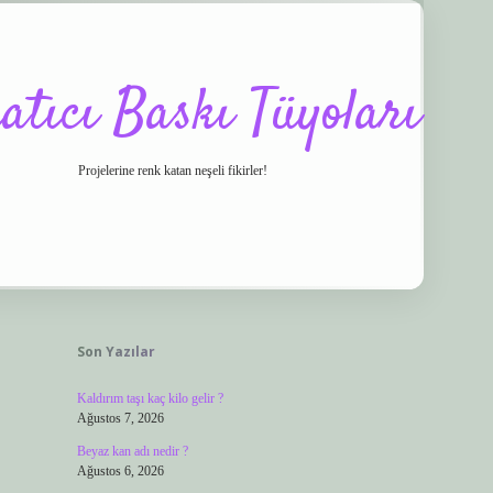
atıcı Baskı Tüyoları
Projelerine renk katan neşeli fikirler!
Sidebar
/
vdcasino
ilbet.casino
ilbet giriş yapamıyorum
ilbet yeni giriş
betexper.xy
Son Yazılar
Kaldırım taşı kaç kilo gelir ?
Ağustos 7, 2026
Beyaz kan adı nedir ?
Ağustos 6, 2026