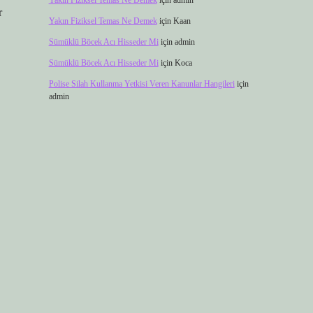
Yakın Fiziksel Temas Ne Demek
için
admin
r
Yakın Fiziksel Temas Ne Demek
için
Kaan
Sümüklü Böcek Acı Hisseder Mi
için
admin
Sümüklü Böcek Acı Hisseder Mi
için
Koca
Polise Silah Kullanma Yetkisi Veren Kanunlar Hangileri
için
admin