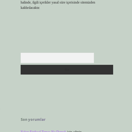
halinde, ilgili içerikler yasal süre içerisinde sitemizden
kaldırılacaktır.
Arama
:
Son yorumlar