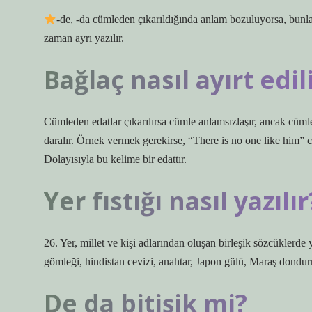
-de, -da cümleden çıkarıldığında anlam bozuluyorsa, bunla
zaman ayrı yazılır.
Bağlaç nasıl ayırt edil
Cümleden edatlar çıkarılırsa cümle anlamsızlaşır, ancak cüml
daralır. Örnek vermek gerekirse, “There is no one like him” 
Dolayısıyla bu kelime bir edattır.
Yer fıstığı nasıl yazılır
26. Yer, millet ve kişi adlarından oluşan birleşik sözcüklerde y
gömleği, hindistan cevizi, anahtar, Japon gülü, Maraş dondur
De da bitişik mi?