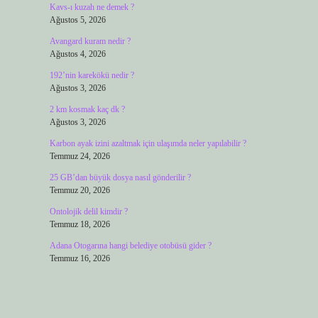
Kavs-ı kuzah ne demek ?
Ağustos 5, 2026
Avangard kuram nedir ?
Ağustos 4, 2026
192’nin karekökü nedir ?
Ağustos 3, 2026
2 km kosmak kaç dk ?
Ağustos 3, 2026
Karbon ayak izini azaltmak için ulaşımda neler yapılabilir ?
Temmuz 24, 2026
25 GB’dan büyük dosya nasıl gönderilir ?
Temmuz 20, 2026
Ontolojik delil kimdir ?
Temmuz 18, 2026
Adana Otogarına hangi belediye otobüsü gider ?
Temmuz 16, 2026