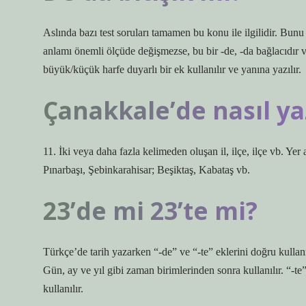
Aslında bazı test soruları tamamen bu konu ile ilgilidir. Bunu
anlamı önemli ölçüde değişmezse, bu bir -de, -da bağlacıdır 
büyük/küçük harfe duyarlı bir ek kullanılır ve yanına yazılır.
Çanakkale’de nasıl yaz
11. İki veya daha fazla kelimeden oluşan il, ilçe, ilçe vb. Y
Pınarbaşı, Şebinkarahisar; Beşiktaş, Kabataş vb.
23’de mi 23’te mi?
Türkçe’de tarih yazarken “-de” ve “-te” eklerini doğru kullan
Gün, ay ve yıl gibi zaman birimlerinden sonra kullanılır. “-t
kullanılır.