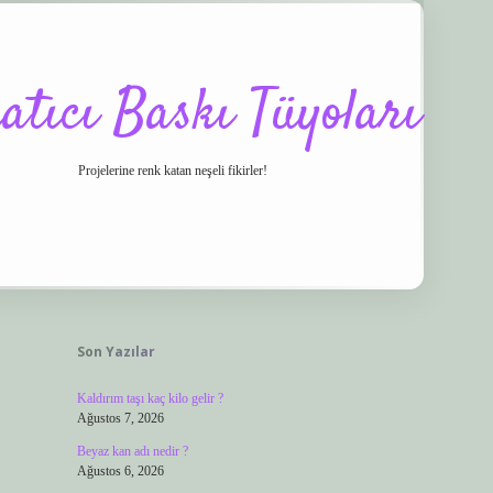
atıcı Baskı Tüyoları
Projelerine renk katan neşeli fikirler!
Sidebar
co/
vdcasino
ilbet.casino
ilbet giriş yapamıyorum
ilbet yeni giriş
betexper.x
Son Yazılar
Kaldırım taşı kaç kilo gelir ?
Ağustos 7, 2026
Beyaz kan adı nedir ?
Ağustos 6, 2026