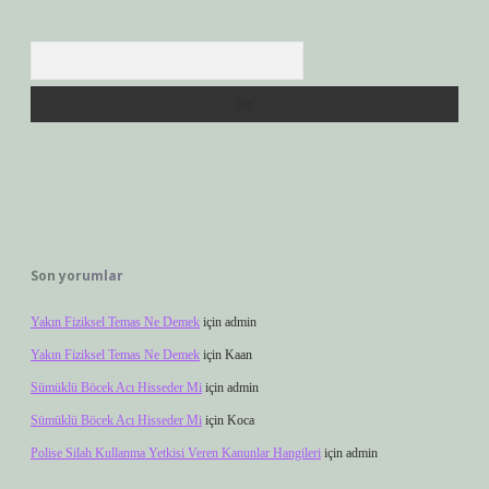
Arama
Son yorumlar
Yakın Fiziksel Temas Ne Demek
için
admin
Yakın Fiziksel Temas Ne Demek
için
Kaan
Sümüklü Böcek Acı Hisseder Mi
için
admin
Sümüklü Böcek Acı Hisseder Mi
için
Koca
Polise Silah Kullanma Yetkisi Veren Kanunlar Hangileri
için
admin