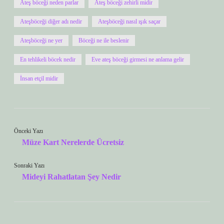
Ateş böceği neden parlar
Ateş böceği zehirli midir
Ateşböceği diğer adı nedir
Ateşböceği nasıl ışık saçar
Ateşböceği ne yer
Böceği ne ile beslenir
En tehlikeli böcek nedir
Eve ateş böceği girmesi ne anlama gelir
İnsan etçil midir
Önceki Yazı
Müze Kart Nerelerde Ücretsiz
Sonraki Yazı
Mideyi Rahatlatan Şey Nedir