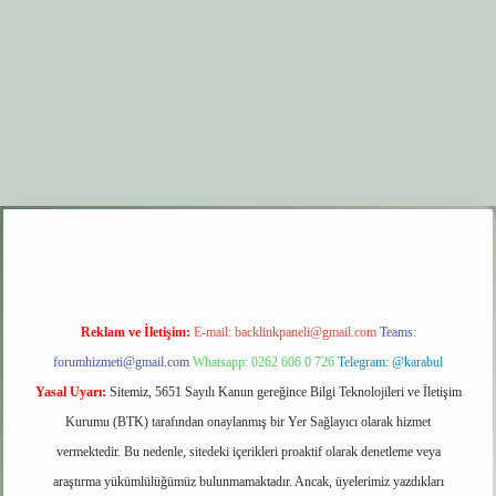
r.xyz
elexbet giriş
Reklam ve İletişim:
E-mail:
backlinkpaneli@gmail.com
Teams:
forumhizmeti@gmail.com
Whatsapp: 0262 606 0 726
Telegram: @karabul
Yasal Uyarı:
Sitemiz, 5651 Sayılı Kanun gereğince Bilgi Teknolojileri ve İletişim
Kurumu (BTK) tarafından onaylanmış bir Yer Sağlayıcı olarak hizmet
vermektedir. Bu nedenle, sitedeki içerikleri proaktif olarak denetleme veya
araştırma yükümlülüğümüz bulunmamaktadır. Ancak, üyelerimiz yazdıkları