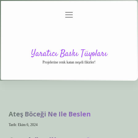
menüyü
Anasayfa
Gizlilik
Yasal
Hakkımızda
aç
Politikası
Uyarı
Yaratıcı Baskı Tüyoları
Projelerine renk katan neşeli fikirler!
Ateş Böceği Ne Ile Beslen
Tarih: Ekim 6, 2024