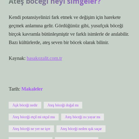
Ateş böceği neyi simgeler?
Kendi potansiyelinizi fark etmek ve değişim için harekete
geçmek anlamına gelir. Gördüğünüz gibi, yusufçuk böceği
birçok kavramla bütünleşmiştir ve farklı isimlerle de anılabilir.
Bazı kültürlerde, ateş seven bir böcek olarak bilinir.
Kaynak:
basakozalit.com.tr
Tarih:
Makaleler
Aşk böceği nedir
Ateş böceği doğal mı
Ateş böceği etçil mi otçul mu
Ateş böceği ısı yayar mı
Ateş böceği ne yer ne içer
Ateş böceği neden ışık saçar