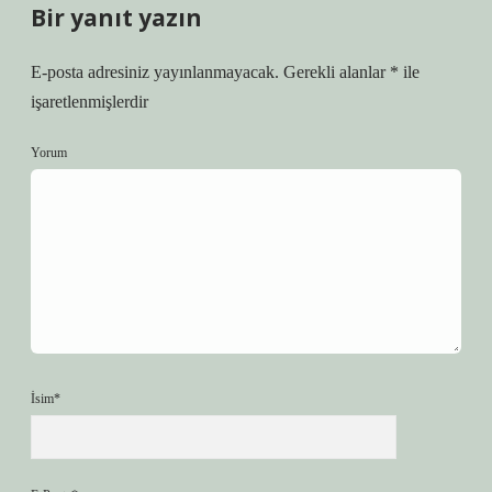
Bir yanıt yazın
E-posta adresiniz yayınlanmayacak.
Gerekli alanlar
*
ile
işaretlenmişlerdir
Yorum
İsim*