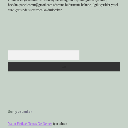
backlinkpanelicomtr@gmail.com
adresine bildirmeniz halinde, ilgili içerikler yasal
süre içerisinde sitemizden kaldırılacaktır.
Arama
Son yorumlar
Yakın Fiziksel Temas Ne Demek
için
admin