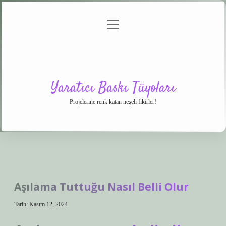
menüyü
Anasayfa
Gizlilik
Yasal
Hakkımızda
aç
Politikası
Uyarı
Yaratıcı Baskı Tüyoları
Projelerine renk katan neşeli fikirler!
Aşılama Tuttuğu Nasıl Belli Olur
Tarih: Kasım 12, 2024