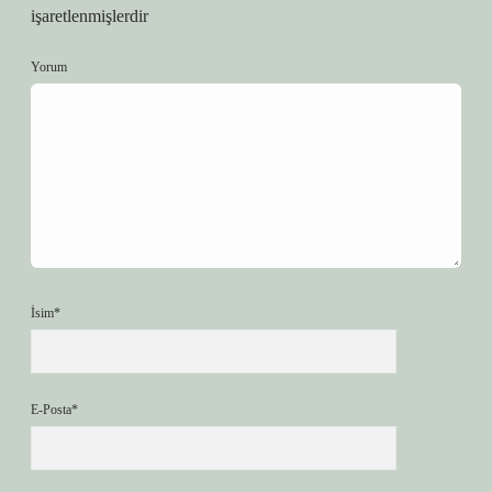
işaretlenmişlerdir
Yorum
İsim*
E-Posta*