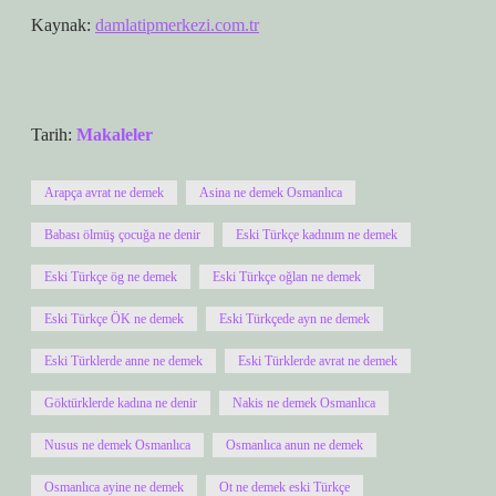
Kaynak:
damlatipmerkezi.com.tr
Tarih:
Makaleler
Arapça avrat ne demek
Asina ne demek Osmanlıca
Babası ölmüş çocuğa ne denir
Eski Türkçe kadınım ne demek
Eski Türkçe ög ne demek
Eski Türkçe oğlan ne demek
Eski Türkçe ÖK ne demek
Eski Türkçede ayn ne demek
Eski Türklerde anne ne demek
Eski Türklerde avrat ne demek
Göktürklerde kadına ne denir
Nakis ne demek Osmanlıca
Nusus ne demek Osmanlıca
Osmanlıca anun ne demek
Osmanlıca ayine ne demek
Ot ne demek eski Türkçe