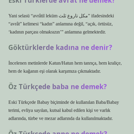
Eski Türklerde avrat ne demek?
Yani selasü “avrâtil leküm مكل تاروع ثلث” ifadesindeki
“avrât” kelimesi “kadın” anlamına değil, “açık, örtüsüz,
‘kadının parçası olmaksızın’” anlamına gelmektedir.
Göktürklerde kadına ne denir?
İncelenen metinlerde Katun/Hatun hem tanrıça, hem kraliçe,
hem de kağanın eşi olarak karşımıza çıkmaktadır.
Öz Türkçede baba ne demek?
Eski Türkçede Babay biçiminde de kullanılan Baba/Babay
terimi, evliya sayılan, kutsal kabul edilen kişi ve varlık
adlarında, türbe ve mezar adlarında da kullanılmaktadır.
Öz Türkçede anne ne demek?