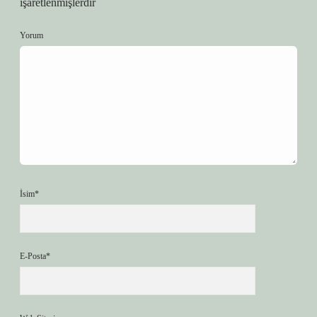
işaretlenmişlerdir
Yorum
İsim*
E-Posta*