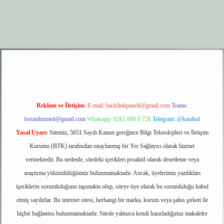
per.xyz
elexbet giriş
Reklam ve İletişim:
E-mail:
backlinkpaneli@gmail.com
Teams:
forumhizmeti@gmail.com
Whatsapp: 0262 606 0 726
Telegram: @karabul
Yasal Uyarı:
Sitemiz, 5651 Sayılı Kanun gereğince Bilgi Teknolojileri ve İletişim
Kurumu (BTK) tarafından onaylanmış bir Yer Sağlayıcı olarak hizmet
vermektedir. Bu nedenle, sitedeki içerikleri proaktif olarak denetleme veya
araştırma yükümlülüğümüz bulunmamaktadır. Ancak, üyelerimiz yazdıkları
içeriklerin sorumluluğunu taşımakta olup, siteye üye olarak bu sorumluluğu kabul
etmiş sayılırlar. Bu internet sitesi, herhangi bir marka, kurum veya şahıs şirketi ile
hiçbir bağlantısı bulunmamaktadır. Sitede yalnızca kendi hazırladığımız makaleler