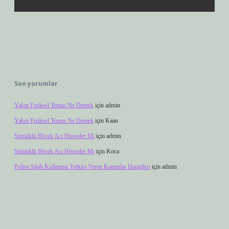
Son yorumlar
Yakın Fiziksel Temas Ne Demek
için
admin
Yakın Fiziksel Temas Ne Demek
için
Kaan
Sümüklü Böcek Acı Hisseder Mi
için
admin
Sümüklü Böcek Acı Hisseder Mi
için
Koca
Polise Silah Kullanma Yetkisi Veren Kanunlar Hangileri
için
admin