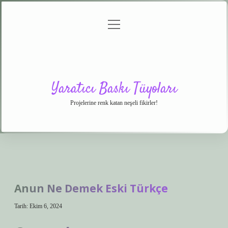
menüyü
Anasayfa
Gizlilik
Yasal
Hakkımızda
aç
Politikası
Uyarı
Yaratıcı Baskı Tüyoları
Projelerine renk katan neşeli fikirler!
Anun Ne Demek Eski Türkçe
Tarih: Ekim 6, 2024