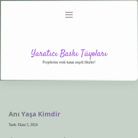
menüyü
Anasayfa
Gizlilik
Yasal
Hakkımızda
aç
Politikası
Uyarı
Yaratıcı Baskı Tüyoları
Projelerine renk katan neşeli fikirler!
Anı Yaşa Kimdir
Tarih: Ekim 5, 2024