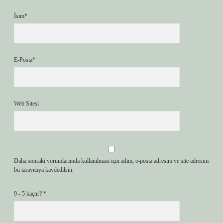
İsim*
E-Posta*
Web Sitesi
Daha sonraki yorumlarımda kullanılması için adım, e-posta adresim ve site adresim
bu tarayıcıya kaydedilsin.
9 - 5 kaçtır?
*