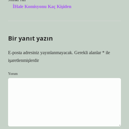
Sonraki Yazı
İHale Komisyonu Kaç Kişiden
Bir yanıt yazın
E-posta adresiniz yayınlanmayacak.
Gerekli alanlar
*
ile
işaretlenmişlerdir
Yorum