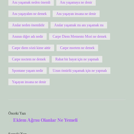
Anı yaşamak neden önemli
Anı yaşamaya ne denir
Anı yaşayalım ne demek
Anı yaşayan insana ne denir
Anılar neden önemlidir
Anılar yaşamak mı anı yaşamak mı
Anının diğer adı nedir
Carpe Diem Memento Mori ne demek
Carpe diem sözü kime aittir
Carpe mortem ne demek
Carpe noctem ne demek
Rahat bir hayat için ne yapmalı
Spontane yaşam nedir
Uzun ömürlü yaşamak için ne yapmalı
Yaşayan insana ne denir
Önceki Yazı
Eklem Ağrısı Olanlar Ne Yemeli