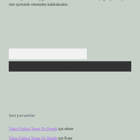
süre içerisinde sitemizden kaldırılacaktır.
Arama
Son yorumlar
Yakın Fiziksel Temas Ne Demek
için
admin
Yakın Fiziksel Temas Ne Demek
için
Kaan