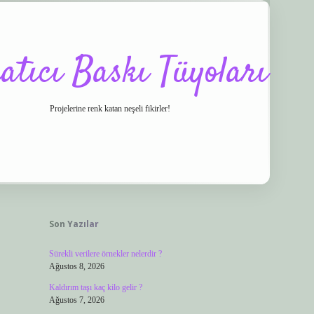
atıcı Baskı Tüyoları
Projelerine renk katan neşeli fikirler!
Sidebar
co/
vdcasino
ilbet.casino
ilbet giriş yapamıyorum
ilbet yeni giriş
betexper.x
Son Yazılar
Sürekli verilere örnekler nelerdir ?
Ağustos 8, 2026
Kaldırım taşı kaç kilo gelir ?
Ağustos 7, 2026