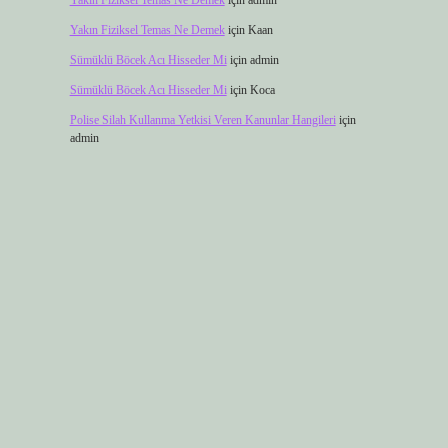
Yakın Fiziksel Temas Ne Demek
için
admin
Yakın Fiziksel Temas Ne Demek
için
Kaan
Sümüklü Böcek Acı Hisseder Mi
için
admin
Sümüklü Böcek Acı Hisseder Mi
için
Koca
Polise Silah Kullanma Yetkisi Veren Kanunlar Hangileri
için
admin