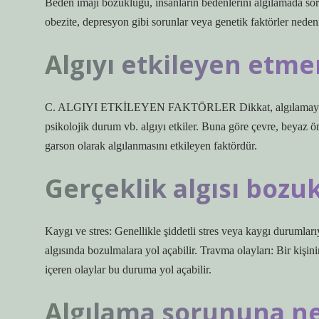
Beden imajı bozukluğu, insanların bedenlerini algılamada sor
obezite, depresyon gibi sorunlar veya genetik faktörler nedeni
Algıyı etkileyen etme
C. ALGIYI ETKİLEYEN FAKTÖRLER Dikkat, algılamaya hazır
psikolojik durum vb. algıyı etkiler. Buna göre çevre, beyaz 
garson olarak algılanmasını etkileyen faktördür.
Gerçeklik algısı bozu
Kaygı ve stres: Genellikle şiddetli stres veya kaygı durumlarıyl
algısında bozulmalara yol açabilir. Travma olayları: Bir kişini
içeren olaylar bu duruma yol açabilir.
Algılama sorununa ne 