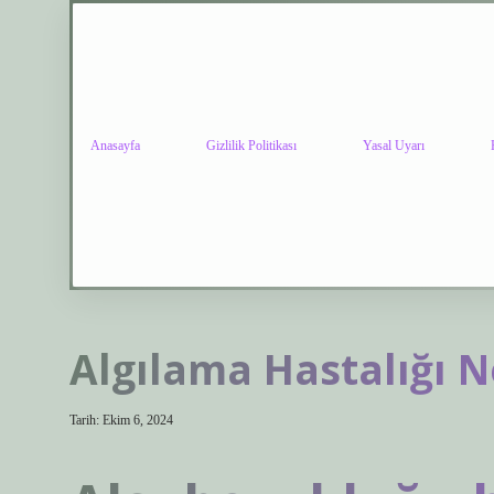
Anasayfa
Gizlilik Politikası
Yasal Uyarı
Algılama Hastalığı N
Tarih: Ekim 6, 2024