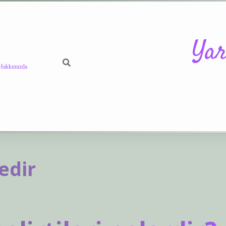
Yar
Hakkımızda
https://betci.
edir