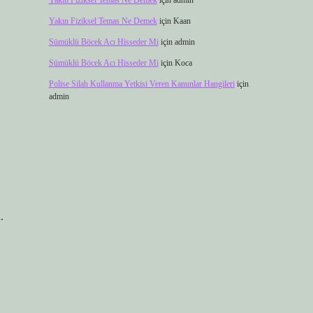
Yakın Fiziksel Temas Ne Demek
için
admin
Yakın Fiziksel Temas Ne Demek
için
Kaan
Sümüklü Böcek Acı Hisseder Mi
için
admin
Sümüklü Böcek Acı Hisseder Mi
için
Koca
Polise Silah Kullanma Yetkisi Veren Kanunlar Hangileri
için
admin
.