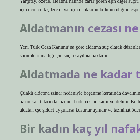
Yargıtay, özetle, aldatma halinde zarar gören eşin diğer suçlu
için üçüncü kişilere dava açma hakkının bulunmadığını tespit 
Aldatmanın cezası ne
Yeni Türk Ceza Kanunu’na göre aldatma suç olarak düzenlen
sorumlu olmadığı için suçlu sayılmamaktadır.
Aldatmada ne kadar t
Çünkü aldatma (zina) nedeniyle boşanma kararında davalının 
az on katı tutarında tazminat ödemesine karar verilebilir. Bu 
aldatan eşe şiddet uygularsa kusurlar aynıdır ve tazminat öd
Bir kadın kaç yıl nafak