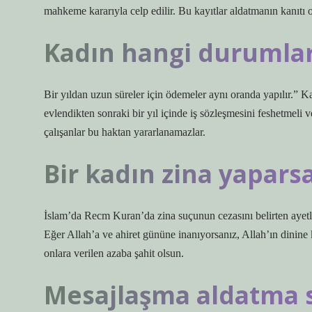
mahkeme kararıyla celp edilir. Bu kayıtlar aldatmanın kanıtı ol
Kadın hangi durumlar
Bir yıldan uzun süreler için ödemeler aynı oranda yapılır.” Ka
evlendikten sonraki bir yıl içinde iş sözleşmesini feshetmeli 
çalışanlar bu haktan yararlanamazlar.
Bir kadın zina yaparsa
İslam’da Recm Kuran’da zina suçunun cezasını belirten ayetle
Eğer Allah’a ve ahiret gününe inanıyorsanız, Allah’ın dinine
onlara verilen azaba şahit olsun.
Mesajlaşma aldatma s