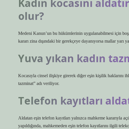
Kadın kocasını aldatı
olur?
Medeni Kanun’un bu hükümlerinin uygulanabilmesi için boş
kararı zina dışındaki bir gerekçeye dayanıyorsa mallar yarı ya
Yuva yıkan kadın tazm
Kocasıyla cinsel ilişkiye girerek diğer eşin kişilik haklarını
tazminat” adı veriliyor.
Telefon kayıtları alda
Aldatan eşin telefon kayıtları yalnızca mahkeme kararıyla açık
yapıldığında, mahkemeden eşin telefon kayıtlarını ilgili telek