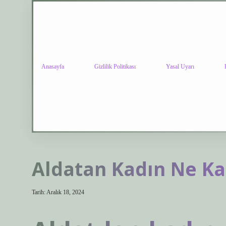
Anasayfa
Gizlilik Politikası
Yasal Uyarı
Aldatan Kadın Ne K
Tarih: Aralık 18, 2024