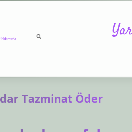
Yar
Hakkımızda
https://betci.
adar Tazminat Öder