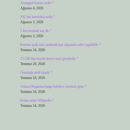
Avangard kuram nedir ?
Ağustos 4, 2026
192’nin karekökü nedir ?
Ağustos 3, 2026
2 km kosmak kaç dk ?
Ağustos 3, 2026
Karbon ayak izini azaltmak için ulaşımda neler yapılabilir ?
Temmuz 24, 2026
25 GB’dan büyük dosya nasıl gönderilir ?
Temmuz 20, 2026
Ontolojik delil kimdir ?
Temmuz 18, 2026
Adana Otogarına hangi belediye otobüsü gider ?
Temmuz 16, 2026
Kotan nedir Wikipedia ?
Temmuz 14, 2026