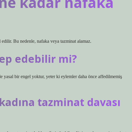
 ne kadar nafaka
 edilir. Bu nedenle, nafaka veya tazminat alamaz.
ep edebilir mi?
 yasal bir engel yoktur, yeter ki eylemler daha önce affedilmemiş
 kadına tazminat davası