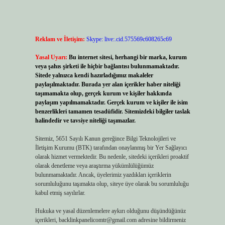
Reklam ve İletişim:
Skype: live:.cid.575569c608265c69
Yasal Uyarı:
Bu internet sitesi, herhangi bir marka, kurum
veya şahıs şirketi ile hiçbir bağlantısı bulunmamaktadır.
Sitede yalnızca kendi hazırladığımız makaleler
paylaşılmaktadır. Burada yer alan içerikler haber niteliği
taşımamakta olup, gerçek kurum ve kişiler hakkında
paylaşım yapılmamaktadır. Gerçek kurum ve kişiler ile isim
benzerlikleri tamamen tesadüfidir. Sitemizdeki bilgiler taslak
halindedir ve tavsiye niteliği taşımazlar.
Sitemiz, 5651 Sayılı Kanun gereğince Bilgi Teknolojileri ve
İletişim Kurumu (BTK) tarafından onaylanmış bir Yer Sağlayıcı
olarak hizmet vermektedir. Bu nedenle, sitedeki içerikleri proaktif
olarak denetleme veya araştırma yükümlülüğümüz
bulunmamaktadır. Ancak, üyelerimiz yazdıkları içeriklerin
sorumluluğunu taşımakta olup, siteye üye olarak bu sorumluluğu
kabul etmiş sayılırlar.
Hukuka ve yasal düzenlemelere aykırı olduğunu düşündüğünüz
içerikleri,
backlinkpanelicomtr@gmail.com
adresine bildirmeniz