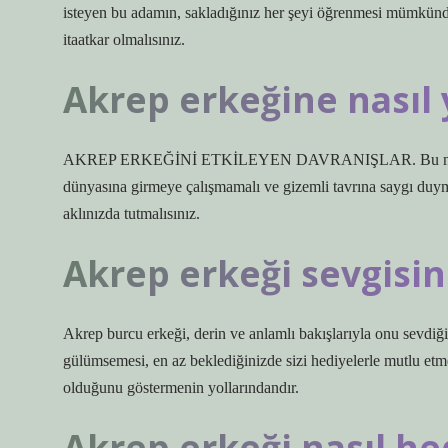
isteyen bu adamın, sakladığınız her şeyi öğrenmesi mümkündür
itaatkar olmalısınız.
Akrep erkeğine nasıl 
AKREP ERKEĞİNİ ETKİLEYEN DAVRANIŞLAR. Bu nedenle, il
dünyasına girmeye çalışmamalı ve gizemli tavrına saygı duymal
aklınızda tutmalısınız.
Akrep erkeği sevgisini
Akrep burcu erkeği, derin ve anlamlı bakışlarıyla onu sevdiğin
gülümsemesi, en az beklediğinizde sizi hediyelerle mutlu etme
olduğunu göstermenin yollarındandır.
Akrep erkeği nasıl he