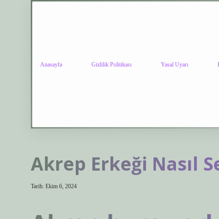
Anasayfa
Gizlilik Politikası
Yasal Uyarı
Akrep Erkeği Nasıl S
Tarih: Ekim 6, 2024