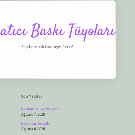
atıcı Baskı Tüyoları
Projelerine renk katan neşeli fikirler!
Sidebar
Son Yazılar
Kaldırım taşı kaç kilo gelir ?
Ağustos 7, 2026
Beyaz kan adı nedir ?
Ağustos 6, 2026