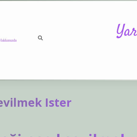
Yar
Hakkımızda
evilmek Ister