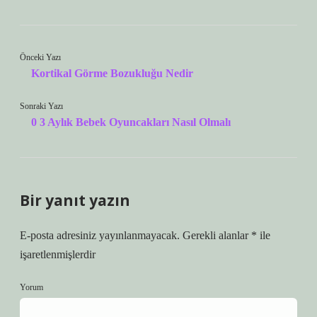
Önceki Yazı
Kortikal Görme Bozukluğu Nedir
Sonraki Yazı
0 3 Aylık Bebek Oyuncakları Nasıl Olmalı
Bir yanıt yazın
E-posta adresiniz yayınlanmayacak.
Gerekli alanlar
*
ile
işaretlenmişlerdir
Yorum