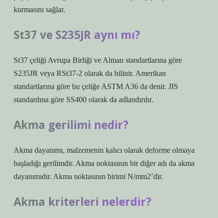
kurmasını sağlar.
St37 ve S235JR aynı mı?
St37 çeliği Avrupa Birliği ve Alman standartlarına göre
S235JR veya RSt37-2 olarak da bilinir. Amerikan
standartlarına göre bu çeliğe ASTM A36 da denir. JIS
standardına göre SS400 olarak da adlandırılır.
Akma gerilimi nedir?
Akma dayanımı, malzemenin kalıcı olarak deforme olmaya
başladığı gerilimdir. Akma noktasının bir diğer adı da akma
dayanımıdır. Akma noktasının birimi N/mm2’dir.
Akma kriterleri nelerdir?