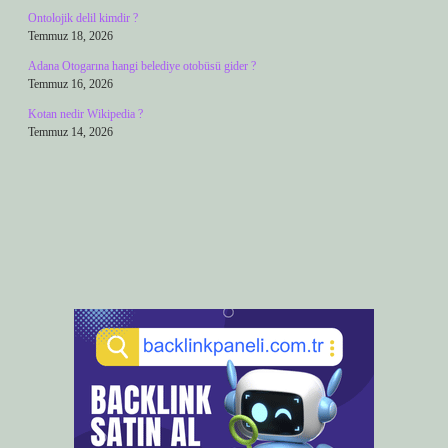
Ontolojik delil kimdir ?
Temmuz 18, 2026
Adana Otogarına hangi belediye otobüsü gider ?
Temmuz 16, 2026
Kotan nedir Wikipedia ?
Temmuz 14, 2026