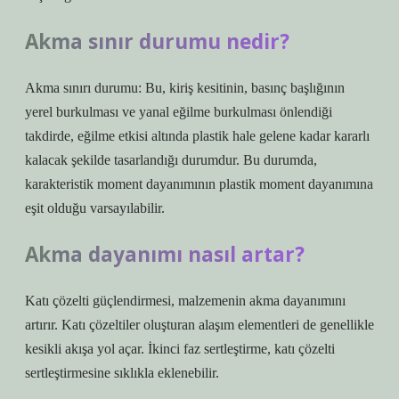
Akma sınır durumu nedir?
Akma sınırı durumu: Bu, kiriş kesitinin, basınç başlığının
yerel burkulması ve yanal eğilme burkulması önlendiği
takdirde, eğilme etkisi altında plastik hale gelene kadar kararlı
kalacak şekilde tasarlandığı durumdur. Bu durumda,
karakteristik moment dayanımının plastik moment dayanımına
eşit olduğu varsayılabilir.
Akma dayanımı nasıl artar?
Katı çözelti güçlendirmesi, malzemenin akma dayanımını
artırır. Katı çözeltiler oluşturan alaşım elementleri de genellikle
kesikli akışa yol açar. İkinci faz sertleştirme, katı çözelti
sertleştirmesine sıklıkla eklenebilir.