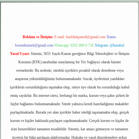
r.xyz
elexbet giriş
Reklam ve İletişim:
E-mail:
backlinkpaneli@gmail.com
Teams:
forumhizmeti@gmail.com
Whatsapp: 0262 606 0 726
Telegram: @karabul
Yasal Uyarı:
Sitemiz, 5651 Sayılı Kanun gereğince Bilgi Teknolojileri ve İletişim
Kurumu (BTK) tarafından onaylanmış bir Yer Sağlayıcı olarak hizmet
vermektedir. Bu nedenle, sitedeki içerikleri proaktif olarak denetleme veya
araştırma yükümlülüğümüz bulunmamaktadır. Ancak, üyelerimiz yazdıkları
içeriklerin sorumluluğunu taşımakta olup, siteye üye olarak bu sorumluluğu kabul
etmiş sayılırlar. Bu internet sitesi, herhangi bir marka, kurum veya şahıs şirketi ile
hiçbir bağlantısı bulunmamaktadır. Sitede yalnızca kendi hazırladığımız makaleler
paylaşılmaktadır. Burada yer alan içerikler haber niteliği taşımamakta olup, gerçek
kurum ve kişiler hakkında paylaşım yapılmamaktadır. Gerçek kurum ve kişiler ile
isim benzerlikleri tamamen tesadüfidir. Sitemiz, kar amacı gütmeyen ve tamamen
ücretsiz bir bilgi paylaşım platformudur. Hukuka ve yasal düzenlemelere aykırı