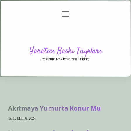
menüyü
Anasayfa
Gizlilik
Yasal
Hakkımızda
aç
Politikası
Uyarı
Yaratıcı Baskı Tüyoları
Projelerine renk katan neşeli fikirler!
Akıtmaya Yumurta Konur Mu
Tarih: Ekim 6, 2024