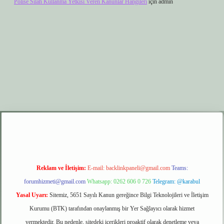
Polise Silah Kullanma Yetkisi Veren Kanunlar Hangileri
için
admin
per.xyz
elexbet giriş
Reklam ve İletişim:
E-mail:
backlinkpaneli@gmail.com
Teams:
forumhizmeti@gmail.com
Whatsapp: 0262 606 0 726
Telegram: @karabul
Yasal Uyarı:
Sitemiz, 5651 Sayılı Kanun gereğince Bilgi Teknolojileri ve İletişim
Kurumu (BTK) tarafından onaylanmış bir Yer Sağlayıcı olarak hizmet
vermektedir. Bu nedenle, sitedeki içerikleri proaktif olarak denetleme veya