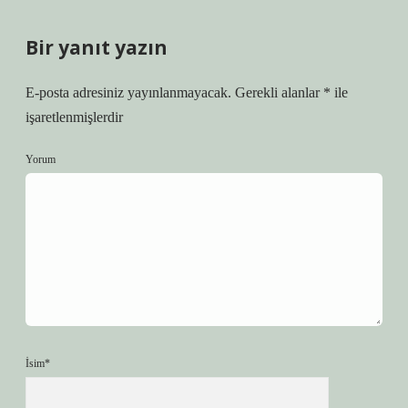
Bir yanıt yazın
E-posta adresiniz yayınlanmayacak.
Gerekli alanlar
*
ile
işaretlenmişlerdir
Yorum
İsim*