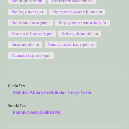
Krep in içine ne konur
Krep kabartma tozu konur mu
Krep kaç yumurta girer
Krep yaparken tavaya yağ konur mu
Krepin hamuruna ne giriyor
Krepte yumurta yerine ne kullanılır
Mısır unu ile krep nasıl yapılır
Sadece su ile krep olur mu
Unsuz krep olur mu
Yumurta olmadan krep yapılır mı
Yumurtasız krep nasıl yapılır
Önceki Yazı
Mebden Alınan Sertifikalar Ne Işe Yarar
Sonraki Yazı
Pamuk Saten Kaliteli Mi