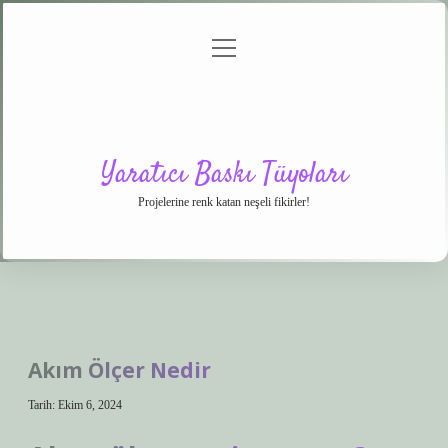
menüyü
Anasayfa
Gizlilik
Yasal
Hakkımızda
aç
Politikası
Uyarı
Yaratıcı Baskı Tüyoları
Projelerine renk katan neşeli fikirler!
Akım Ölçer Nedir
Tarih: Ekim 6, 2024