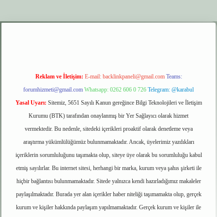
r.xyz
elexbet giriş
Reklam ve İletişim:
E-mail:
backlinkpaneli@gmail.com
Teams:
forumhizmeti@gmail.com
Whatsapp: 0262 606 0 726
Telegram: @karabul
Yasal Uyarı:
Sitemiz, 5651 Sayılı Kanun gereğince Bilgi Teknolojileri ve İletişim
Kurumu (BTK) tarafından onaylanmış bir Yer Sağlayıcı olarak hizmet
vermektedir. Bu nedenle, sitedeki içerikleri proaktif olarak denetleme veya
araştırma yükümlülüğümüz bulunmamaktadır. Ancak, üyelerimiz yazdıkları
içeriklerin sorumluluğunu taşımakta olup, siteye üye olarak bu sorumluluğu kabul
etmiş sayılırlar. Bu internet sitesi, herhangi bir marka, kurum veya şahıs şirketi ile
hiçbir bağlantısı bulunmamaktadır. Sitede yalnızca kendi hazırladığımız makaleler
paylaşılmaktadır. Burada yer alan içerikler haber niteliği taşımamakta olup, gerçek
kurum ve kişiler hakkında paylaşım yapılmamaktadır. Gerçek kurum ve kişiler ile