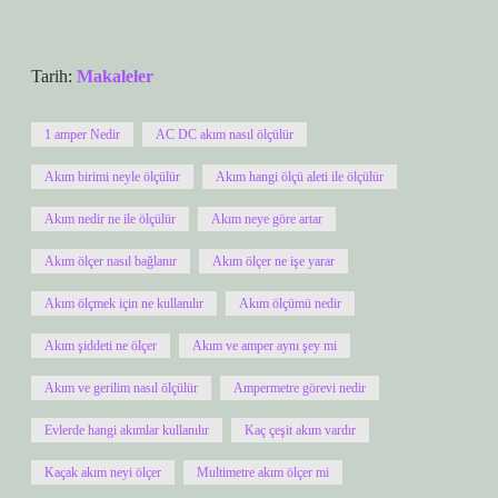
Tarih:
Makaleler
1 amper Nedir
AC DC akım nasıl ölçülür
Akım birimi neyle ölçülür
Akım hangi ölçü aleti ile ölçülür
Akım nedir ne ile ölçülür
Akım neye göre artar
Akım ölçer nasıl bağlanır
Akım ölçer ne işe yarar
Akım ölçmek için ne kullanılır
Akım ölçümü nedir
Akım şiddeti ne ölçer
Akım ve amper aynı şey mi
Akım ve gerilim nasıl ölçülür
Ampermetre görevi nedir
Evlerde hangi akımlar kullanılır
Kaç çeşit akım vardır
Kaçak akım neyi ölçer
Multimetre akım ölçer mi